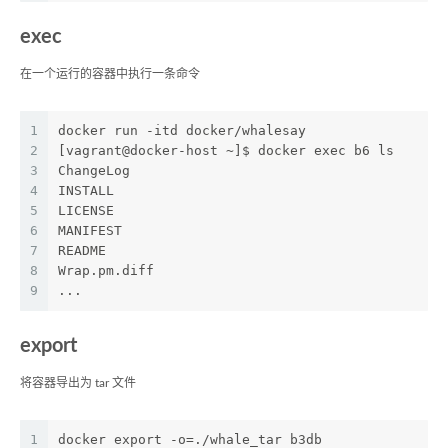
exec
在一个运行的容器中执行一条命令
1
docker run -itd docker/whalesay
2
[vagrant@docker-host ~]$ docker exec b6 ls
3
ChangeLog
4
INSTALL
5
LICENSE
6
MANIFEST
7
README
8
Wrap.pm.diff
9
...
export
将容器导出为 tar 文件
1
docker export -o=./whale_tar b3db