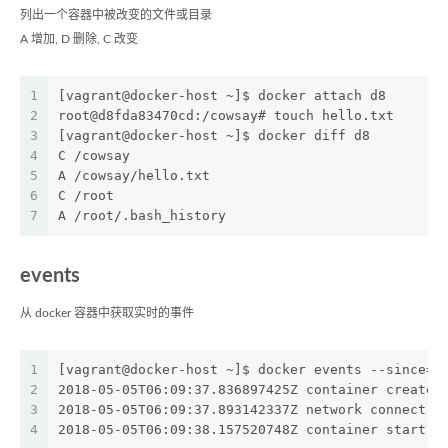
列出一个容器中被改变的文件或目录
A 增加, D 删除, C 改变
1
[vagrant@docker-host ~]$ docker attach d8
2
root@d8fda83470cd:/cowsay# touch hello.txt
3
[vagrant@docker-host ~]$ docker diff d8
4
C /cowsay
5
A /cowsay/hello.txt
6
C /root
7
A /root/.bash_history
events
从 docker 容器中获取实时的事件
1
[vagrant@docker-host ~]$ docker events --since=2
2
2018-05-05T06:09:37.836897425Z container create 
3
2018-05-05T06:09:37.893142337Z network connect 1
4
2018-05-05T06:09:38.157520748Z container start 9