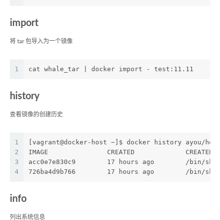
import
将 tar 包导入为一个镜像
1
cat whale_tar | docker import - test:11.11
history
查看镜像的创建历史
1
[vagrant@docker-host ~]$ docker history ayou/hel
2
IMAGE               CREATED             CREATED 
3
acc0e7e830c9        17 hours ago        /bin/sh 
4
726ba4d9b766        17 hours ago        /bin/sh 
info
列出系统信息