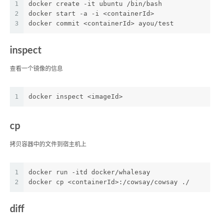
1
docker create -it ubuntu /bin/bash
2
docker start -a -i <containerId>
3
docker commit <containerId> ayou/test
inspect
查看一个镜像的信息
1
docker inspect <imageId>
cp
拷贝容器中的文件到宿主机上
1
docker run -itd docker/whalesay
2
docker cp <containerId>:/cowsay/cowsay ./
diff