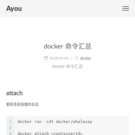
Ayou
docker 命令汇总
2018-05-05
|
docker
docker 命令汇总
attach
重新连接容器的会话
1
docker run -idt docker/whalesay
2
3
docker attach <containerId>