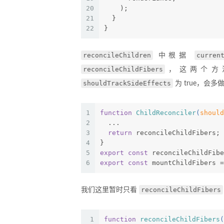
20
    );
21
  }
22
}
reconcileChildren
curren
中根据
reconcileChildFibers
，这两个方
shouldTrackSideEffects
为 true，会
1
function
ChildReconciler
(
should
2
  ...
3
return
 reconcileChildFibers;
4
}
5
export
const
 reconcileChildFibe
6
export
const
 mountChildFibers =
reconcileChildFibers
我们这里暂时只看
1
function
reconcileChildFibers
(