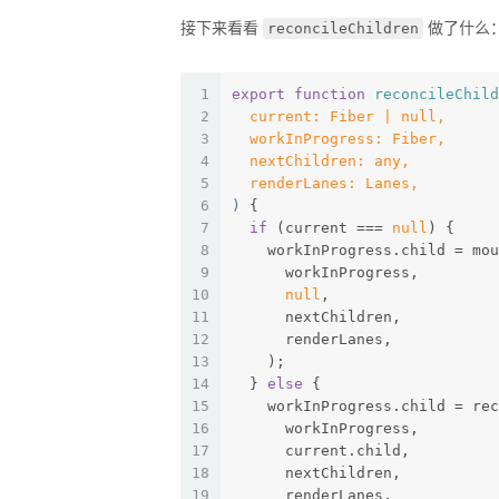
reconcileChildren
接下来看看
做了什么
1
export
function
reconcileChild
2
  current: Fiber | null,
3
  workInProgress: Fiber,
4
  nextChildren: any,
5
  renderLanes: Lanes,
6
) 
{
7
if
 (current === 
null
) {
8
    workInProgress.child = mo
9
      workInProgress,
10
null
,
11
      nextChildren,
12
      renderLanes,
13
    );
14
  } 
else
 {
15
    workInProgress.child = rec
16
      workInProgress,
17
      current.child,
18
      nextChildren,
19
      renderLanes,