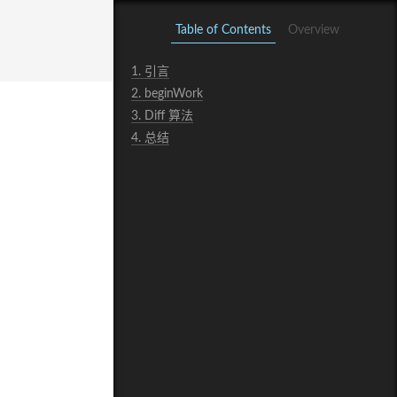
Table of Contents
Overview
1.
引言
2.
beginWork
3.
Diff 算法
4.
总结