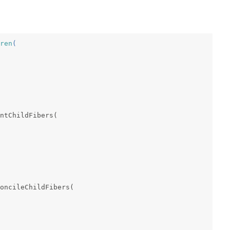
：
ren
(
untChildFibers(
oncileChildFibers(