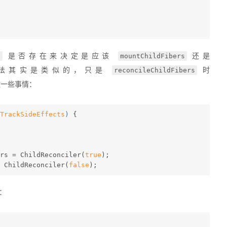
t
mountChildFibers
是否存在来决定是应该
还是
reconcileChildFibers
法其实是类似的，只是
时
多做一些事情：
TrackSideEffects
) 
{
rs = ChildReconciler(
true
);
 ChildReconciler(
false
);
：