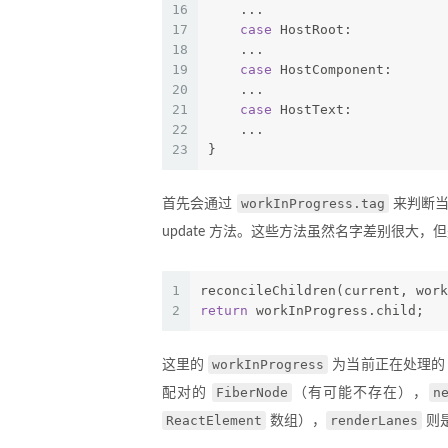
16
    ...
17
case
 HostRoot:
18
    ...
19
case
 HostComponent:
20
    ...
21
case
 HostText:
22
    ...
23
}
workInProgress.tag
首先会通过
来判断
update 方法。这些方法虽然名字差别很大
1
reconcileChildren(current, work
2
return
 workInProgress.child;
workInProgress
这里的
为当前正在处理
FiberNode
n
配对的
（有可能不存在），
ReactElement
renderLanes
数组），
则