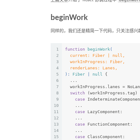
上篇文章
介绍了 React 协调过程中
beginWork
同样的，我们还是精简一下代码，只关注感兴
1
function
beginWork
(
2
  current: Fiber | null,
3
  workInProgress: Fiber,
4
  renderLanes: Lanes,
5
): 
Fiber
 | 
null
{
6
  ...
7
  workInProgress.lanes = NoLan
8
switch
 (workInProgress.tag) 
9
case
 IndeterminateComponen
10
    ...
11
case
 LazyComponent:
12
    ...
13
case
 FunctionComponent:
14
    ...
15
case
 ClassComponent: