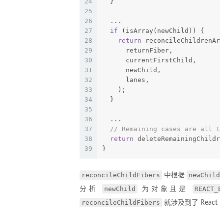
24
  }
25
26
  ...
27
if
 (isArray(newChild)) {
28
return
 reconcileChildrenAr
29
      returnFiber,
30
      currentFirstChild,
31
      newChild,
32
      lanes,
33
    );
34
  }
35
36
  ...
37
// Remaining cases are all t
38
return
 deleteRemainingChildr
39
}
reconcileChildFibers
newChild
中根据
newChild
REACT_
分析
为对象且是
reconcileChildFibers
就涉及到了 Reac