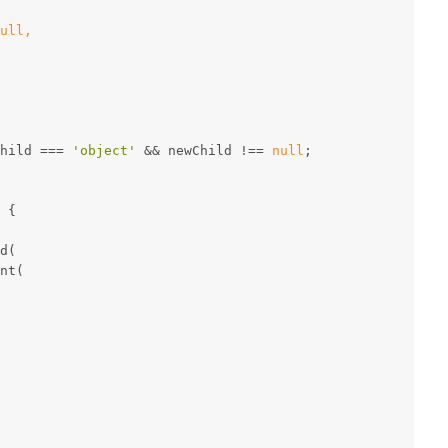
ull,
hild === 
'object'
 && newChild !== 
null
;
 {
d(
nt(