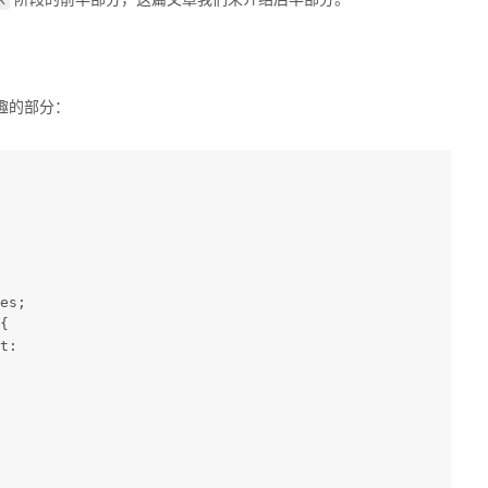
阶段的前半部分，这篇文章我们来介绍后半部分。
趣的部分：
es;
{
t: