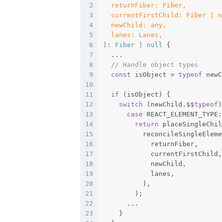
2
  returnFiber: Fiber,
3
  currentFirstChild: Fiber | n
4
  newChild: any,
5
  lanes: Lanes,
6
): 
Fiber
 | 
null
{
7
  ...
8
// Handle object types
9
const
 isObject = 
typeof
 newC
10
11
if
 (isObject) {
12
switch
 (newChild.$$
typeof
)
13
case
 REACT_ELEMENT_TYPE:
14
return
 placeSingleChil
15
          reconcileSingleEleme
16
            returnFiber,
17
            currentFirstChild,
18
            newChild,
19
            lanes,
20
          ),
21
        );
22
      ...
23
    }