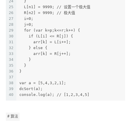
24
  }
25
  L[n1] = 9999; // 设置一个极大值
26
  R[n2] = 9999; // 极大值
27
  i=0;
28
  j=0;
29
  for (var k=p;k<=r;k++) {
30
    if (L[i] <= R[j]) {
31
      arr[k] = L[i++];
32
    } else {
33
      arr[k] = R[j++];
34
    }
35
  }
36
}
37
38
var a = [5,4,3,2,1];
39
dcSort(a);
40
console.log(a); // [1,2,3,4,5]
# 算法