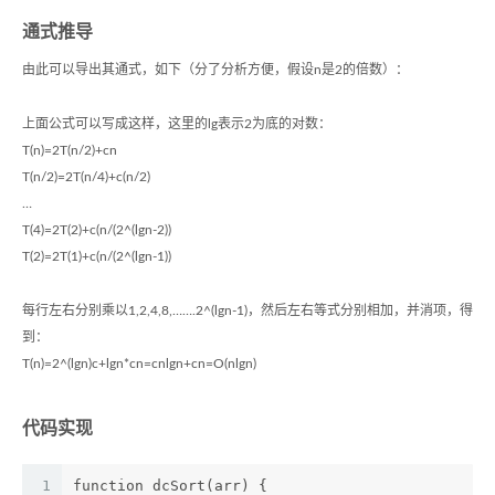
通式推导
由此可以导出其通式，如下（分了分析方便，假设n是2的倍数）：
上面公式可以写成这样，这里的lg表示2为底的对数：
T(n)=2T(n/2)+cn
T(n/2)=2T(n/4)+c(n/2)
…
T(4)=2T(2)+c(n/(2^(lgn-2))
T(2)=2T(1)+c(n/(2^(lgn-1))
每行左右分别乘以1,2,4,8,…….2^(lgn-1)，然后左右等式分别相加，并消项，得
到：
T(n)=2^(lgn)c+lgn*cn=cnlgn+cn=O(nlgn)
代码实现
1
function dcSort(arr) {