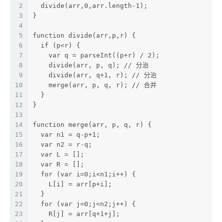
2
  divide(arr,0,arr.length-1);
3
}
4
5
function divide(arr,p,r) {
6
  if (p<r) {
7
    var q = parseInt((p+r) / 2);
8
    divide(arr, p, q); // 分治
9
    divide(arr, q+1, r); // 分治
10
    merge(arr, p, q, r); // 合并
11
  }
12
}
13
14
function merge(arr, p, q, r) {
15
  var n1 = q-p+1;
16
  var n2 = r-q;
17
  var L = [];
18
  var R = [];
19
  for (var i=0;i<n1;i++) {
20
    L[i] = arr[p+i];
21
  }
22
  for (var j=0;j<n2;j++) {
23
    R[j] = arr[q+1+j];