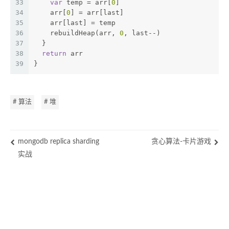
33
var
 temp = arr[
0
]
34
    arr[
0
] = arr[last]
35
    arr[last] = temp
36
    rebuildHeap(arr, 
0
, last--)
37
  }
38
return
 arr
39
}
# 算法
# 堆
mongodb replica sharding
贪心算法-卡片游戏
实战