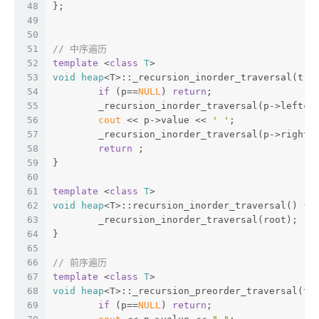
48
};
49
50
51
// 中序遍历
52
template
 <
class
T
>  
53
void
heap
<T>:
:_recursion_inorder_traversal(tre
54
if
 (p==
NULL
) 
return
;
55
	_recursion_inorder_traversal(p->leftch
56
cout
 << p->value << 
' '
;
57
	_recursion_inorder_traversal(p->rightc
58
return
 ;
59
}
60
61
template
 <
class
T
>  
62
void
heap
<T>:
:recursion_inorder_traversal() {
63
	_recursion_inorder_traversal(root);
64
}
65
66
// 前序遍历
67
template
 <
class
T
>  
68
void
heap
<T>:
:_recursion_preorder_traversal(tr
69
if
 (p==
NULL
) 
return
;