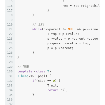
115
			}
116
			rec = rec->rightchild;
117
		}
118
	}
119
120
// 上行
121
while
(p->parent != 
NULL
 && p->value > 
122
		T tmp = p->value;
123
		p->value = p->parent->value;
124
		p->parent->value = tmp;
125
		p = p->parent;
126
	}
127
}
128
129
// 弹出
130
template
 <
class
T
>  
131
T
heap
<T>:
:pop() {
132
if
(size == 
0
) {
133
		T nil;
134
return
 nil;
135
	}
136
137