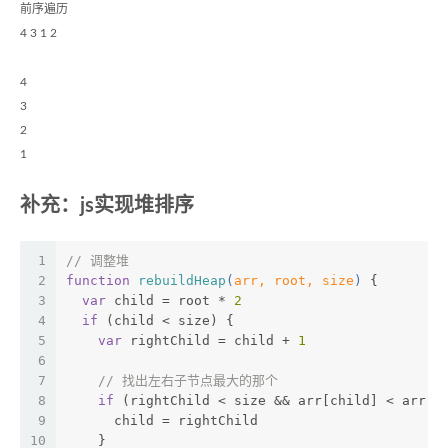
前序遍历
4 3 1 2
4
3
2
1
补充：js实现堆排序
1
// 调整堆
2
function
rebuildHeap
(
arr, root, size
) 
{
3
var
 child = root * 
2
4
if
 (child < size) {
5
var
 rightChild = child + 
1
6
7
// 找出左右子节点最大的那个
8
if
 (rightChild < size && arr[child] < arr[r
9
      child = rightChild
10
    }