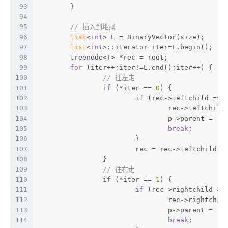
93
	}
94
95
// 插入到堆尾
96
list
<
int
> L = BinaryVector(size);
97
list
<
int
>::iterator iter=L.begin();
98
	treenode<T> *rec = root;
99
for
 (iter++;iter!=L.end();iter++) {
100
// 往左走
101
if
 (*iter == 
0
) {
102
if
 (rec->leftchild == 
103
				rec->leftchil
104
				p->parent = re
105
break
;
106
			}
107
			rec = rec->leftchild;
108
		}
109
// 往右走
110
if
 (*iter == 
1
) {
111
if
 (rec->rightchild ==
112
				rec->rightchi
113
				p->parent = re
114
break
;