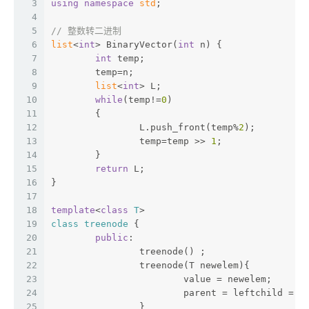
3
using
namespace
std
;
4
5
// 整数转二进制
6
list
<
int
> BinaryVector(
int
 n) {
7
int
 temp;  
8
	temp=n;  
9
list
<
int
> L;  
10
while
(temp!=
0
)  
11
	{  
12
		L.push_front(temp%
2
);  
13
		temp=temp >> 
1
;  
14
	}  
15
return
 L;
16
}
17
18
template
<
class
T
>
19
class
treenode
 {
20
public
:
21
		treenode() ;
22
		treenode(T newelem){
23
			value = newelem;
24
			parent = leftchild = 
25
		}