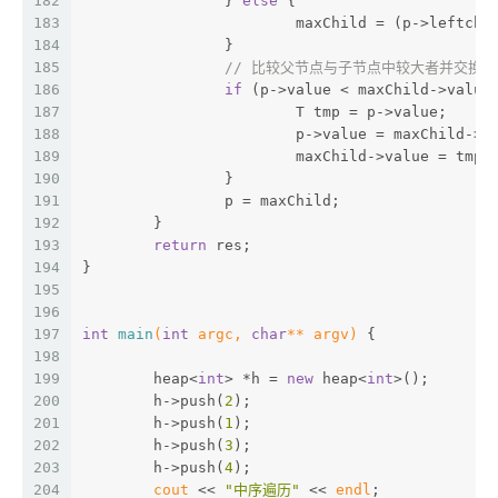
182
		} 
else
 {
183
			maxChild = (p->leftc
184
		}
185
// 比较父节点与子节点中较大者并交换
186
if
 (p->value < maxChild->value
187
			T tmp = p->value;
188
			p->value = maxChild->v
189
			maxChild->value = tmp;
190
		}
191
		p = maxChild;
192
	}
193
return
 res;
194
}
195
196
197
int
main
(
int
 argc, 
char
** argv)
{
198
199
	heap<
int
> *h = 
new
 heap<
int
>();
200
	h->push(
2
);
201
	h->push(
1
);
202
	h->push(
3
);
203
	h->push(
4
);
204
cout
 << 
"中序遍历"
 << 
endl
;