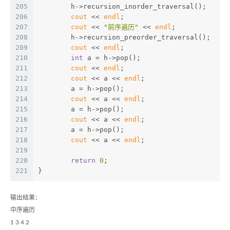
205
	h->recursion_inorder_traversal();
206
cout
 << 
endl
;
207
cout
 << 
"前序遍历"
 << 
endl
;
208
	h->recursion_preorder_traversal();
209
cout
 << 
endl
;
210
int
 a = h->pop();
211
cout
 << 
endl
;
212
cout
 << a << 
endl
;
213
	a = h->pop();
214
cout
 << a << 
endl
;
215
	a = h->pop();
216
cout
 << a << 
endl
;
217
	a = h->pop();
218
cout
 << a << 
endl
;
219
220
return
0
;
221
}
输出结果：
中序遍历
1 3 4 2