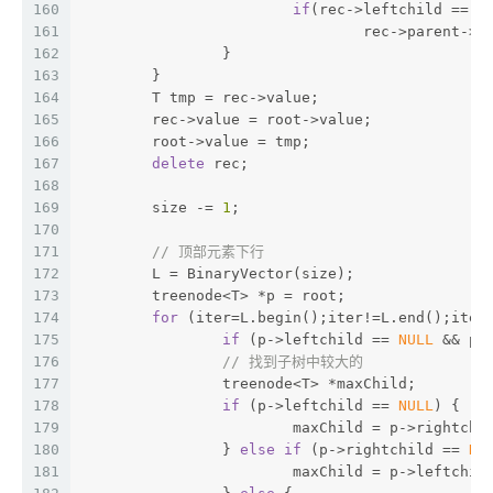
160
if
(rec->leftchild == 
N
161
				rec->parent->
162
		}
163
	}
164
	T tmp = rec->value;
165
	rec->value = root->value;
166
	root->value = tmp;
167
delete
 rec;
168
169
	size -= 
1
;
170
171
// 顶部元素下行
172
	L = BinaryVector(size);
173
	treenode<T> *p = root;
174
for
 (iter=L.begin();iter!=L.end();iter
175
if
 (p->leftchild == 
NULL
 && p-
176
// 找到子树中较大的
177
		treenode<T> *maxChild;
178
if
 (p->leftchild == 
NULL
) {
179
			maxChild = p->rightchi
180
		} 
else
if
 (p->rightchild == 
NU
181
			maxChild = p->leftchil