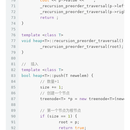
70
cout
 << p->value << 
" "
;
71
	_recursion_preorder_traversal(p->leftc
72
	_recursion_preorder_traversal(p->right
73
return
 ;
74
}
75
76
template
 <
class
T
>  
77
void
heap
<T>:
:recursion_preorder_traversal() {
78
	_recursion_preorder_traversal(root);
79
}
80
81
//  插入
82
template
 <
class
T
>  
83
bool
heap
<T>:
:push(T newelem) {
84
// 数量+1
85
	size += 
1
;
86
// 创建一个节点
87
	treenode<T> *p = 
new
 treenode<T>(newel
88
89
// 第一个节点为根节点
90
if
 (size == 
1
) {
91
		root = p;
92
return
true
;