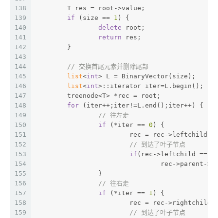
138
	T res = root->value;
139
if
 (size == 
1
) {
140
delete
 root;
141
return
 res;
142
	}
143
144
// 交换首尾元素并删除尾部
145
list
<
int
> L = BinaryVector(size);
146
list
<
int
>::iterator iter=L.begin();
147
	treenode<T> *rec = root;
148
for
 (iter++;iter!=L.end();iter++) {
149
// 往左走
150
if
 (*iter == 
0
) {
151
			rec = rec->leftchild;
152
// 到达了叶子节点
153
if
(rec->leftchild == 
N
154
				rec->parent->
155
		}
156
// 往右走
157
if
 (*iter == 
1
) {
158
			rec = rec->rightchild;
159
// 到达了叶子节点