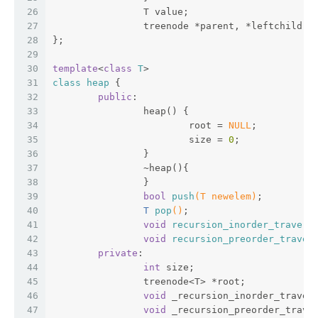
26
		T value;
27
		treenode *parent, *leftchild, 
28
};
29
30
template
<
class
T
>
31
class
heap
 {
32
public
:
33
		heap() {
34
			root = 
NULL
;
35
			size = 
0
;
36
		}
37
		~heap(){
38
		}
39
bool
push
(T newelem)
;
40
T 
pop
()
;
41
void
recursion_inorder_travers
42
void
recursion_preorder_traver
43
private
:
44
int
 size;
45
		treenode<T> *root;
46
void
 _recursion_inorder_traver
47
void
 _recursion_preorder_trave