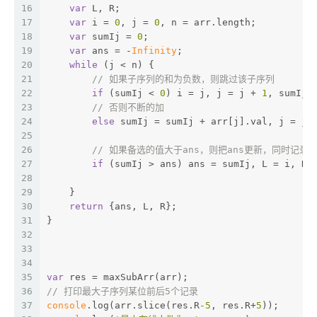
16
var
 L, R;
17
var
 i = 
0
, j = 
0
, n = arr.length;
18
var
 sumIj = 
0
;
19
var
 ans = -
Infinity
;
20
while
 (j < n) {
21
// 如果子序列的和为负数，则跳过该子序列
22
if
 (sumIj < 
0
) i = j, j = j + 
1
, sumIj 
23
// 否则不断的加
24
else
 sumIj = sumIj + arr[j].val, j = j 
25
26
// 如果备选的值大于ans，则把ans更新，同时记录
27
if
 (sumIj > ans) ans = sumIj, L = i, R 
28
29
    }
30
return
 {ans, L, R};
31
}
32
33
34
35
var
 res = maxSubArr(arr);
36
// 打印最大子序列某位前后5个记录
37
console
.log(arr.slice(res.R
-5
, res.R+
5
));