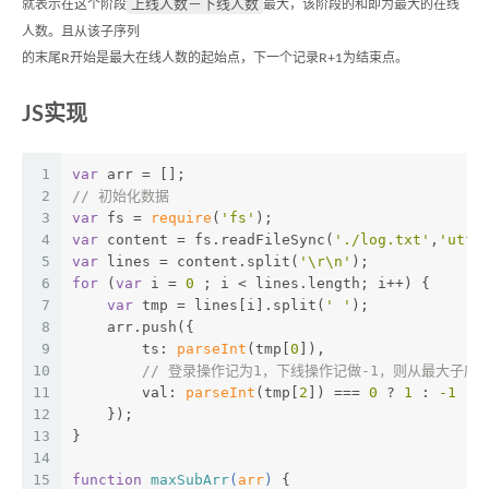
上线人数－下线人数
就表示在这个阶段
最大，该阶段的和即为最大的在线
人数。且从该子序列
的末尾R开始是最大在线人数的起始点，下一个记录R+1为结束点。
JS实现
1
var
 arr = [];
2
// 初始化数据
3
var
 fs = 
require
(
'fs'
);
4
var
 content = fs.readFileSync(
'./log.txt'
,
'utf-
5
var
 lines = content.split(
'\r\n'
);
6
for
 (
var
 i = 
0
 ; i < lines.length; i++) {
7
var
 tmp = lines[i].split(
' '
);
8
    arr.push({
9
        ts: 
parseInt
(tmp[
0
]),
10
// 登录操作记为1，下线操作记做-1，则从最大子
11
        val: 
parseInt
(tmp[
2
]) === 
0
 ? 
1
 : 
-1
12
    });
13
}
14
15
function
maxSubArr
(
arr
) 
{