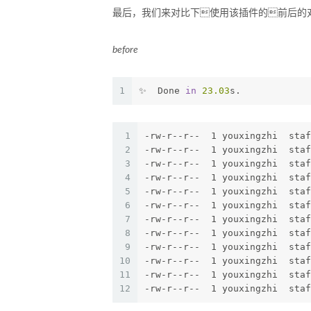
最后，我们来对比下使用该插件的前后的对
before
1
✨  Done 
in
23.03
s.
1
-rw-r--r--  1 youxingzhi  staf
2
-rw-r--r--  1 youxingzhi  staf
3
-rw-r--r--  1 youxingzhi  staf
4
-rw-r--r--  1 youxingzhi  staf
5
-rw-r--r--  1 youxingzhi  staf
6
-rw-r--r--  1 youxingzhi  staf
7
-rw-r--r--  1 youxingzhi  staf
8
-rw-r--r--  1 youxingzhi  staf
9
-rw-r--r--  1 youxingzhi  staf
10
-rw-r--r--  1 youxingzhi  staf
11
-rw-r--r--  1 youxingzhi  staf
12
-rw-r--r--  1 youxingzhi  staf