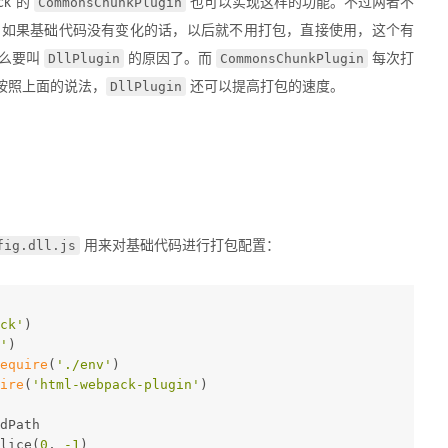
CommonsChunkPlugin
k 的
也可以实现这样的功能。不过两者不
如果基础代码没有变化的话，以后就不用打包，直接使用，这个有
DllPlugin
CommonsChunkPlugin
什么要叫
的原因了。而
每次打
DllPlugin
按照上面的说法，
还可以提高打包的速度。
fig.dll.js
用来对基础代码进行打包配置：
ck'
)
'
)
equire
(
'./env'
)
ire
(
'html-webpack-plugin'
)
dPath
lice(
0
, 
-1
)