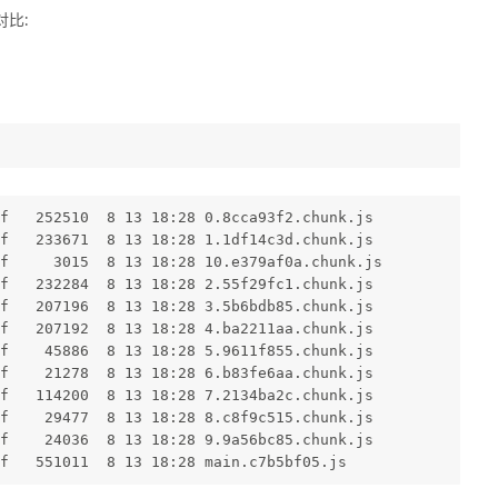
比:
f   252510  8 13 18:28 0.8cca93f2.chunk.js
f   233671  8 13 18:28 1.1df14c3d.chunk.js
f     3015  8 13 18:28 10.e379af0a.chunk.js
f   232284  8 13 18:28 2.55f29fc1.chunk.js
f   207196  8 13 18:28 3.5b6bdb85.chunk.js
f   207192  8 13 18:28 4.ba2211aa.chunk.js
f    45886  8 13 18:28 5.9611f855.chunk.js
f    21278  8 13 18:28 6.b83fe6aa.chunk.js
f   114200  8 13 18:28 7.2134ba2c.chunk.js
f    29477  8 13 18:28 8.c8f9c515.chunk.js
f    24036  8 13 18:28 9.9a56bc85.chunk.js
f   551011  8 13 18:28 main.c7b5bf05.js