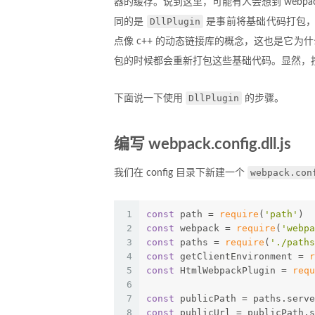
器的缓存。说到这里，可能有人会想到 webpac
DllPlugin
同的是
是事前将基础代码打包，
点像 c++ 的动态链接库的概念，这也是它为
包的时候都会重新打包这些基础代码。显然，
DllPlugin
下面说一下使用
的步骤。
编写 webpack.config.dll.js
webpack.con
我们在 config 目录下新建一个
1
const
 path = 
require
(
'path'
)
2
const
 webpack = 
require
(
'webpa
3
const
 paths = 
require
(
'./paths
4
const
 getClientEnvironment = 
r
5
const
 HtmlWebpackPlugin = 
requ
6
7
const
 publicPath = paths.serve
8
const
 publicUrl = publicPath.s