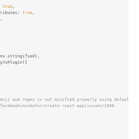
 
true
,
ributes: 
true
,
,
nv.stringified),
yJsPlugin({
moji and regex is not minified properly using default
facebookincubator/create-react-app/issues/2488