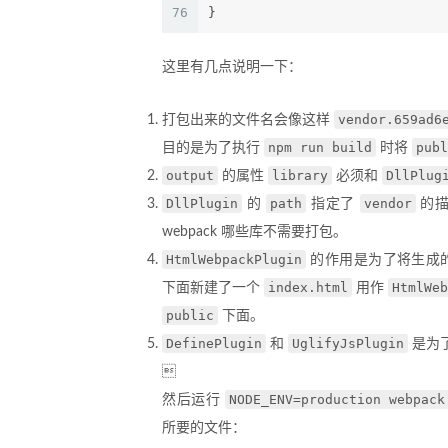
76
}
这里有几点说明一下：
vendor.659ad6
打包出来的文件名会像这样
npm run build
publ
目的是为了执行
时将
output
library
DllPlug
的属性
必须和
DllPlugin
path
vendor
的
指定了
的
webpack 哪些库不需要打包。
HtmlWebpackPlugin
的作用是为了将生成
index.html
HtmlWeb
下面新建了一个
用作
public
下面。
DefinePlugin
UglifyJsPlugin
和
是为

NODE_ENV=production webpack
然后运行
所要的文件：