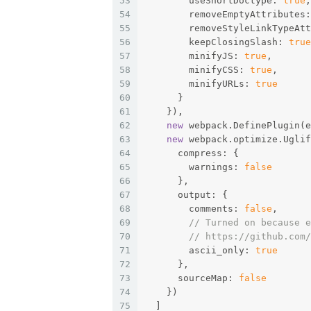
53
        useShortDoctype: 
true
,
54
        removeEmptyAttributes:
55
        removeStyleLinkTypeAtt
56
        keepClosingSlash: 
true
57
        minifyJS: 
true
,
58
        minifyCSS: 
true
,
59
        minifyURLs: 
true
60
      }
61
    }),
62
new
 webpack.DefinePlugin(e
63
new
 webpack.optimize.Uglif
64
      compress: {
65
        warnings: 
false
66
      },
67
      output: {
68
        comments: 
false
,
69
// Turned on because e
70
// https://github.com/
71
        ascii_only: 
true
72
      },
73
      sourceMap: 
false
74
    })
75
  ]