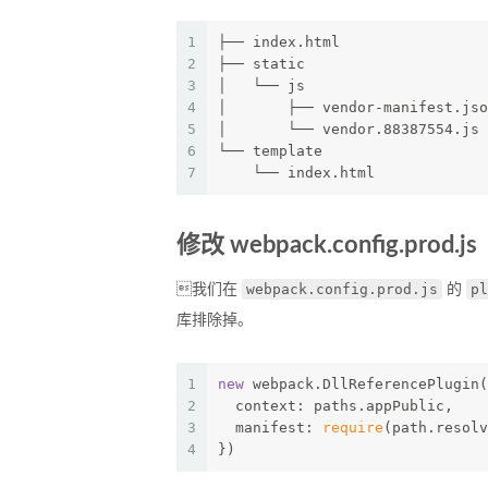
1
├── index.html
2
├── static
3
│   └── js
4
│       ├── vendor-manifest.jso
5
│       └── vendor.88387554.js
6
└── template
7
    └── index.html
修改 webpack.config.prod.js
webpack.config.prod.js
p
我们在
的
库排除掉。
1
new
 webpack.DllReferencePlugin(
2
  context: paths.appPublic,
3
  manifest: 
require
(path.resolv
4
})