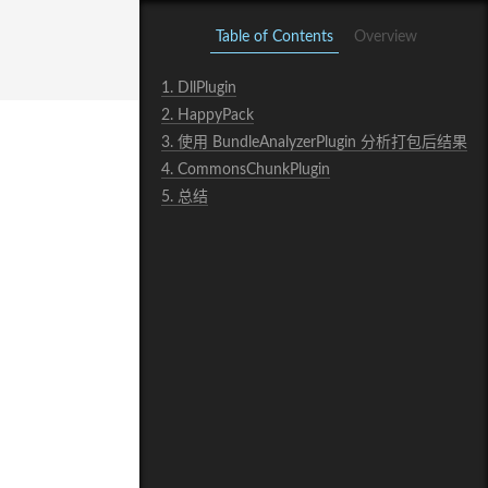
Table of Contents
Overview
1.
DllPlugin
2.
HappyPack
3.
使用 BundleAnalyzerPlugin 分析打包后结果
4.
CommonsChunkPlugin
5.
总结