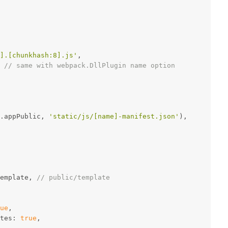
].[chunkhash:8].js'
,
 
// same with webpack.DllPlugin name option
.appPublic, 
'static/js/[name]-manifest.json'
),
emplate, 
// public/template
ue
,
tes: 
true
,