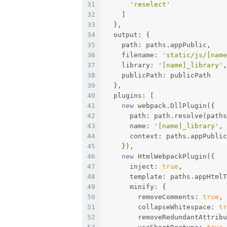
31
'reselect'
32
    ]
33
  },
34
  output: {
35
    path: paths.appPublic,
36
    filename: 
'static/js/[name
37
    library: 
'[name]_library'
,
38
    publicPath: publicPath
39
  },
40
  plugins: [
41
new
 webpack.DllPlugin({
42
      path: path.resolve(paths
43
      name: 
'[name]_library'
,
44
      context: paths.appPublic
45
    }),
46
new
 HtmlWebpackPlugin({
47
      inject: 
true
,
48
      template: paths.appHtmlT
49
      minify: {
50
        removeComments: 
true
,
51
        collapseWhitespace: 
tr
52
        removeRedundantAttribu