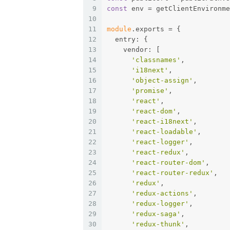
9
const
 env = getClientEnvironme
10
11
module
.exports = {
12
  entry: {
13
    vendor: [
14
'classnames'
,
15
'i18next'
,
16
'object-assign'
,
17
'promise'
,
18
'react'
,
19
'react-dom'
,
20
'react-i18next'
,
21
'react-loadable'
,
22
'react-logger'
,
23
'react-redux'
,
24
'react-router-dom'
,
25
'react-router-redux'
,
26
'redux'
,
27
'redux-actions'
,
28
'redux-logger'
,
29
'redux-saga'
,
30
'redux-thunk'
,