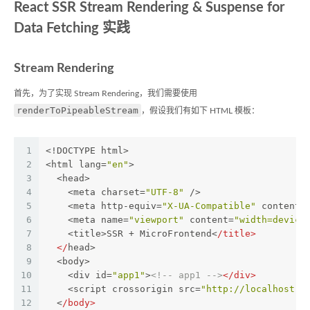
React SSR Stream Rendering & Suspense for
Data Fetching 实践
Stream Rendering
首先，为了实现 Stream Rendering，我们需要使用
renderToPipeableStream
，假设我们有如下 HTML 模板：
1
<!DOCTYPE html>
2
<html lang=
"en"
>
3
  <head>
4
    <meta charset=
"UTF-8"
 />
5
    <meta http-equiv=
"X-UA-Compatible"
 content=
6
    <meta name=
"viewport"
 content=
"width=device
7
    <title>SSR + MicroFrontend<
/title>
8
  </
head>
9
  <body>
10
    <div id=
"app1"
>
<!-- app1 -->
</
div
>
11
    <script crossorigin src=
"http://localhost:8
12
  <
/body>