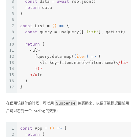
3
const
 data = 
await
 rsp.json()
4
return
 data
5
}
6
7
const
 List = 
()
 =>
 {
8
const
 query = useQuery([
'list'
], getList)
9
10
return
 (
11
    <ul>
12
      {query.data.map(
(
item
) =>
 (
13
        <li key={item.name}>{item.name}<
/li>
14
      ))}
15
    </u
l>
16
  )
17
}
Suspense
在使用该组件的时候，可以用
包裹起来，以便于数据返回前用
户可以看到一个 loading 的效果：
1
const
 App = 
()
 =>
 {
2
return
 (