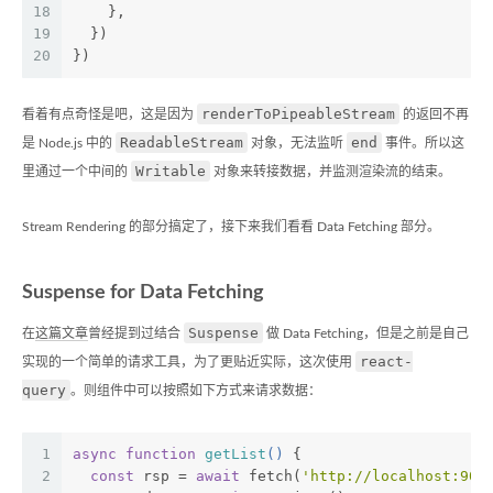
18
    },
19
  })
20
})
renderToPipeableStream
看着有点奇怪是吧，这是因为
的返回不再
ReadableStream
end
是 Node.js 中的
对象，无法监听
事件。所以这
Writable
里通过一个中间的
对象来转接数据，并监测渲染流的结束。
Stream Rendering 的部分搞定了，接下来我们看看 Data Fetching 部分。
Suspense for Data Fetching
Suspense
在
这篇文章
曾经提到过结合
做 Data Fetching，但是之前是自己
react-
实现的一个简单的请求工具，为了更贴近实际，这次使用
query
。则组件中可以按照如下方式来请求数据：
1
async
function
getList
(
) 
{
2
const
 rsp = 
await
 fetch(
'http://localhost:900