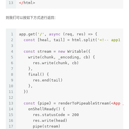
13
</
html>
则我们可以按如下方式进行返回：
1
app.get(
'/'
, 
async
 (req, res) => {
2
const
 [heal, tail] = html.split(
'<!-- app1 --
3
4
const
 stream = 
new
 Writable({
5
    write(chunk, _encoding, cb) {
6
      res.write(chunk, cb)
7
    },
8
    final() {
9
      res.end(tail)
10
    },
11
  })
12
13
const
 {pipe} = renderToPipeableStream(
<
App
 />
14
    onShellReady() {
15
      res.statusCode = 200
16
      res.write(head)
17
      pipe(stream)