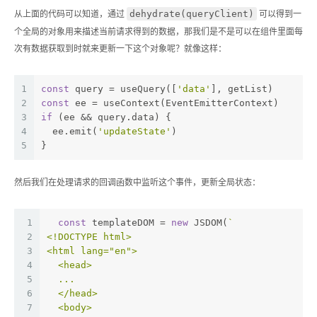
dehydrate(queryClient)
从上面的代码可以知道，通过
可以得到一
个全局的对象用来描述当前请求得到的数据，那我们是不是可以在组件里面每
次有数据获取到时就来更新一下这个对象呢？就像这样：
1
const
 query = useQuery([
'data'
], getList)
2
const
 ee = useContext(EventEmitterContext)
3
if
 (ee && query.data) {
4
  ee.emit(
'updateState'
)
5
}
然后我们在处理请求的回调函数中监听这个事件，更新全局状态：
1
const
 templateDOM = 
new
 JSDOM(
`
2
<!DOCTYPE html>
3
<html lang="en">
4
  <head>
5
  ...
6
  </head>
7
  <body>