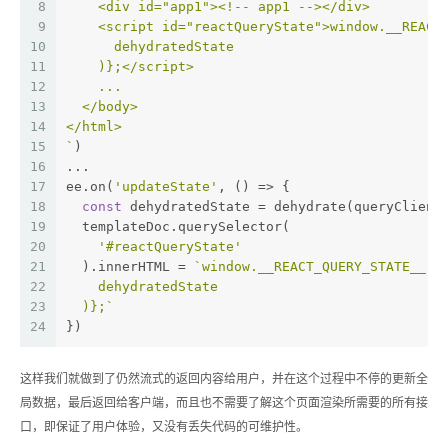
8
    <div id="app1"><!-- app1 --></div>
9
    <script id="reactQueryState">window.__REACT
10
      dehydratedState
11
    )}
;</script>
12
    ...
13
  </body>
14
</html>
15
`
)
16
...
17
ee.on(
'updateState'
, () => {
18
const
 dehydratedState = dehydrate(queryClient
19
  templateDoc.querySelector(
20
'#reactQueryState'
21
  ).innerHTML = 
`window.__REACT_QUERY_STATE__ =
22
    dehydratedState
23
  )}
;`
24
})
这样我们就做到了仍然流式的返回内容给用户，并在这个过程中不停的更新全
局数据，最后返回给客户端，而且也不需要了解这个页面渲染所需要的所有接
口，即保证了用户体验，又没有丢失代码的可维护性。