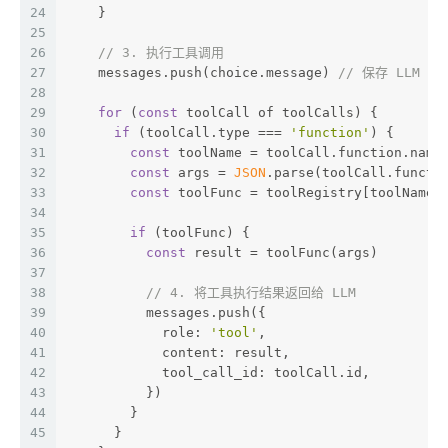
24
    }
25
26
// 3. 执行工具调用
27
    messages.push(choice.message) 
// 保存 LLM 
28
29
for
 (
const
 toolCall of toolCalls) {
30
if
 (toolCall.type === 
'function'
) {
31
const
 toolName = toolCall.function.name
32
const
 args = 
JSON
.parse(toolCall.functi
33
const
 toolFunc = toolRegistry[toolName]
34
35
if
 (toolFunc) {
36
const
 result = toolFunc(args)
37
38
// 4. 将工具执行结果返回给 LLM
39
          messages.push({
40
            role: 
'tool'
,
41
            content: result,
42
            tool_call_id: toolCall.id,
43
          })
44
        }
45
      }