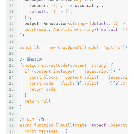
12
    reducer: 
(
x, y
) =>
 x.concat(y),
13
default
: 
()
 =>
 [],
14
  }),
15
  output: Annotation<
string
>
(
{
default
: (
) => ''
16
userPrompt
: 
Annotation
<
string
>(
{
default
: (
) =
17
})
18
19
const
llm
 = 
new
ChatOpenAI
(
{model: 'gpt-4o'}
)
20
21
// 提取代码
22
function
extractCode
(
content: 
string
) {
23
if
 (
content.includes(
'```javascript'
)
) {
24
const
blocks
 = 
content
.
split
(
'```javascript
25
const
code
 = 
blocks
[1].
split
(
'```'
)[0].
trim
26
return
code
27
  }
28
return
null
29
}
30
31
// 
LLM
 节点
32
async
function
llmCall
(
state: 
typeof
 CodeActSta
33
const
messages
 = [