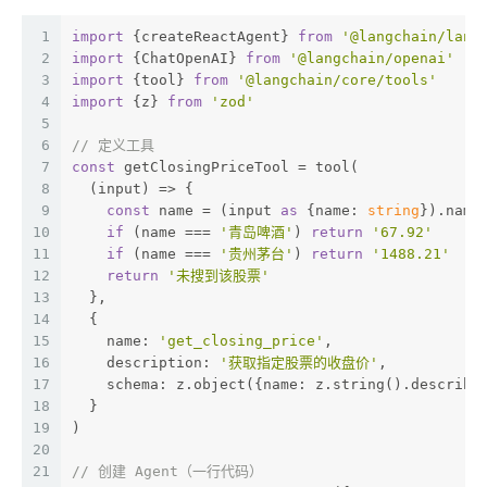
1
import
 {createReactAgent} 
from
'@langchain/lang
2
import
 {ChatOpenAI} 
from
'@langchain/openai'
3
import
 {tool} 
from
'@langchain/core/tools'
4
import
 {z} 
from
'zod'
5
6
// 定义工具
7
const
 getClosingPriceTool = tool(
8
  (input) => {
9
const
 name = (input 
as
 {name: 
string
}).name
10
if
 (name === 
'青岛啤酒'
) 
return
'67.92'
11
if
 (name === 
'贵州茅台'
) 
return
'1488.21'
12
return
'未搜到该股票'
13
  },
14
  {
15
    name: 
'get_closing_price'
,
16
    description: 
'获取指定股票的收盘价'
,
17
    schema: z.object({name: z.string().describe
18
  }
19
)
20
21
// 创建 Agent（一行代码）