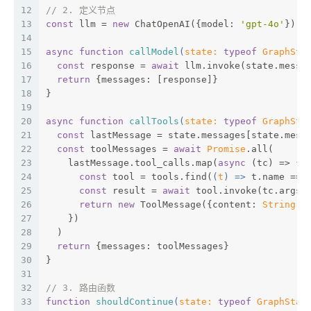
12
// 2. 定义节点
13
const
 llm = 
new
 ChatOpenAI({model: 
'gpt-4o'
}).b
14
15
async
function
callModel
(
state: 
typeof
 GraphSta
16
const
 response = 
await
 llm.invoke(state.messa
17
return
 {messages: [response]}
18
}
19
20
async
function
callTools
(
state: 
typeof
 GraphSta
21
const
 lastMessage = state.messages[state.mess
22
const
 toolMessages = 
await
Promise
.all(
23
    lastMessage.tool_calls.map(
async
 (tc) => {
24
const
 tool = tools.find(
(
t
) =>
 t.name ===
25
const
 result = 
await
 tool.invoke(tc.args)
26
return
new
 ToolMessage({content: 
String
(r
27
    })
28
  )
29
return
 {messages: toolMessages}
30
}
31
32
// 3. 路由函数
33
function
shouldContinue
(
state: 
typeof
 GraphStat