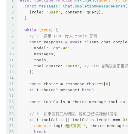
1
async
function
function
CallAgent
(
query: 
string
)
2
const
messages
: 
ChatCompletionMessageParam
[] 
3
{role: 
'user'
, content: query},
4
  ]
5
6
while
 (
true
) {
7
// 1. 调用 LLM，传入 tools 配置
8
const
 response = 
await
 client.chat.completi
9
      model: 
'gpt-4o'
,
10
      messages,
11
      tools,
12
      tool_choice: 
'auto'
, 
// LLM 自动决定是否调用
13
    })
14
15
const
 choice = response.choices[
0
]
16
if
 (!choice?.message) 
break
17
18
const
 toolCalls = choice.message.tool_calls
19
20
// 2. 如果没有工具调用，说明已经得到最终答案
21
if
 (!toolCalls || toolCalls.length === 
0
) {
22
console
.log(
'最终答案:'
, choice.message.con
23
break