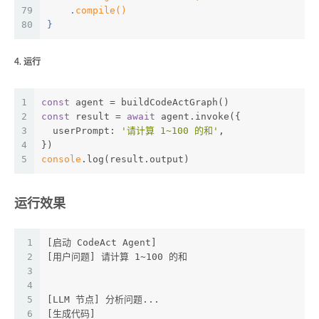
79
    .
compile
()
80
}
4. 运行
1
const
 agent = buildCodeActGraph()
2
const
 result = 
await
 agent.invoke({
3
  userPrompt: 
'请计算 1~100 的和'
,
4
})
5
console
.log(result.output)
运行效果
1
[启动 CodeAct Agent]
2
[用户问题] 请计算 1~100 的和
3
4
5
[LLM 节点] 分析问题...
6
[生成代码]