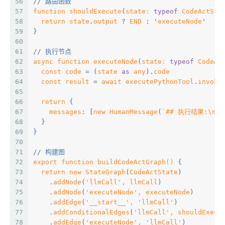
56
// 路由函数
57
function
shouldExecute
(
state: 
typeof
 CodeActSta
58
return
state
.
output
 ? 
END
 : '
executeNode
'
59
}
60
61
// 执行节点
62
async
function
executeNode
(
state: 
typeof
 CodeAc
63
const
code
 = (
state 
as
any
).
code
64
const
result
 = 
await
executePythonTool
.
invoke
65
66
return
 {
67
messages
: [
new
HumanMessage
(
`## 执行结果:\n${r
68
  }
69
}
70
71
// 构建图
72
export
function
buildCodeActGraph
()
 {
73
return
new
StateGraph
(
CodeActState
)
74
    .
addNode
(
'llmCall', llmCall
)
75
    .
addNode
(
'executeNode', executeNode
)
76
    .
addEdge
(
'__start__', 'llmCall'
)
77
    .
addConditionalEdges
(
'llmCall', shouldExecu
78
    .
addEdge
(
'executeNode', 'llmCall'
)