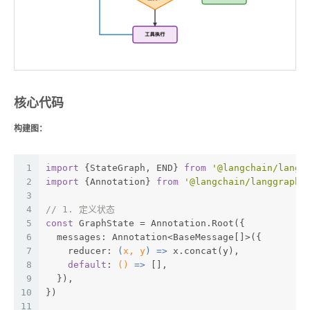
核心代码
构建图：
1
import
 {StateGraph, END} 
from
'@langchain/langg
2
import
 {Annotation} 
from
'@langchain/langgraph'
3
4
// 1. 定义状态
5
const
 GraphState = Annotation.Root({
6
  messages: Annotation<BaseMessage[]>({
7
    reducer: 
(
x, y
) =>
 x.concat(y),
8
default
: 
()
 =>
 [],
9
  }),
10
})
11