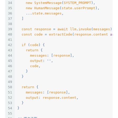
34
new
SystemMessage
(
SYSTEM_PROMPT
),
35
new
HumanMessage
(
state.userPrompt
),
36
    ...
state
.
messages
,
37
  ]
38
39
const
response
 = 
await
llm
.
invoke
(
messages
)
40
const
code
 = 
extractCode
(
response.content 
as
41
42
if
 (
code
) {
43
return
 {
44
messages
: [
response
],
45
output
: '',
46
code
,
47
    }
48
  }
49
50
return
 {
51
messages
: [
response
],
52
output
: 
response
.
content
,
53
  }
54
}
55