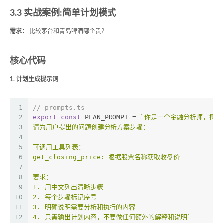
3.3 实战案例:简单计划模式
需求：
比较茅台和青岛啤酒哪个贵？
核心代码
1. 计划生成提示词
1
// prompts.ts
2
export
const
 PLAN_PROMPT = 
`你是一个金融分析师，擅
3
请为用户提出的问题创建分析方案步骤：
4
5
可调用工具列表：
6
get_closing_price: 根据股票名称获取收盘价
7
8
要求：
9
1. 用中文列出清晰步骤
10
2. 每个步骤标记序号
11
3. 明确说明需要分析和执行的内容
12
4. 只需输出计划内容，不要做任何额外的解释和说明`