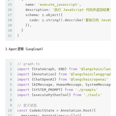
25
    name: 
'execute_javascript'
,
26
    description: 
'执行 JavaScript 代码并返回结果'
,
27
    schema: z.object({
28
      code: z.string().describe(
'要执行的 JavaScr
29
    }),
30
  }
31
)
3. Agent 逻辑（LangGraph）
1
// graph.ts
2
import
 {StateGraph, END} 
from
'@langchain/langg
3
import
 {Annotation} 
from
'@langchain/langgraph'
4
import
 {ChatOpenAI} 
from
'@langchain/openai'
5
import
 {AIMessage, HumanMessage, SystemMessage}
6
import
 {SYSTEM_PROMPT} 
from
'./prompts'
7
import
 {executePythonTool} 
from
'./tools'
8
9
// 定义状态
10
const
 CodeActState = Annotation.Root({
11
  messages: Annotation<
any
[]>({