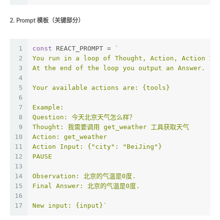
2. Prompt 模板（关键部分）
1
const
 REACT_PROMPT = 
`
2
You run in a loop of Thought, Action, Action In
3
At the end of the loop you output an Answer.
4
5
Your available actions are: {tools}
6
7
Example:
8
Question: 今天北京天气怎么样？
9
Thought: 我需要调用 get_weather 工具获取天气
10
Action: get_weather
11
Action Input: {"city": "BeiJing"}
12
PAUSE
13
14
Observation: 北京的气温是0度.
15
Final Answer: 北京的气温是0度.
16
17
New input: {input}`