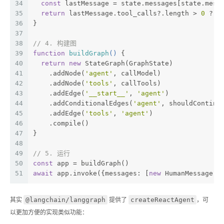
34
const
 lastMessage = state.messages[state.mess
35
return
 lastMessage.tool_calls?.length > 
0
 ? 
'
36
}
37
38
// 4. 构建图
39
function
buildGraph
(
) 
{
40
return
new
 StateGraph(GraphState)
41
    .addNode(
'agent'
, callModel)
42
    .addNode(
'tools'
, callTools)
43
    .addEdge(
'__start__'
, 
'agent'
)
44
    .addConditionalEdges(
'agent'
, shouldContinu
45
    .addEdge(
'tools'
, 
'agent'
)
46
    .compile()
47
}
48
49
// 5. 运行
50
const
 app = buildGraph()
51
await
 app.invoke({messages: [
new
 HumanMessage(
'
@langchain/langgraph
createReactAgent
其实
提供了
，可
以更加方便的实现类似功能：