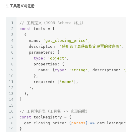
1. 工具定义与注册
1
// 工具定义（JSON Schema 格式）
2
const
 tools = [
3
  {
4
    name: 
'get_closing_price'
,
5
    description: 
'使用该工具获取指定股票的收盘价'
,
6
    parameters: {
7
type
: 
'object'
,
8
      properties: {
9
        name: {
type
: 
'string'
, description: 
'股
10
      },
11
      required: [
'name'
],
12
    },
13
  },
14
]
15
16
// 工具注册表（工具名 -> 实现函数）
17
const
 toolRegistry = {
18
  get_closing_price: 
(
params
) =>
 getClosingPric
19
}