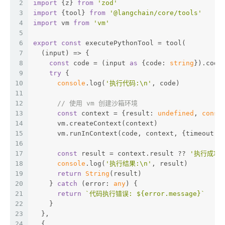
2
import
 {z} 
from
'zod'
3
import
 {tool} 
from
'@langchain/core/tools'
4
import
 vm 
from
'vm'
5
6
export
const
 executePythonTool = tool(
7
  (input) => {
8
const
 code = (input 
as
 {code: 
string
}).code
9
try
 {
10
console
.log(
'执行代码:\n'
, code)
11
12
// 使用 vm 创建沙箱环境
13
const
 context = {result: 
undefined
, 
conso
14
      vm.createContext(context)
15
      vm.runInContext(code, context, {timeout: 
16
17
const
 result = context.result ?? 
'执行成功'
18
console
.log(
'执行结果:\n'
, result)
19
return
String
(result)
20
    } 
catch
 (error: 
any
) {
21
return
`代码执行错误: 
${error.message}
`
22
    }
23
  },
24
  {