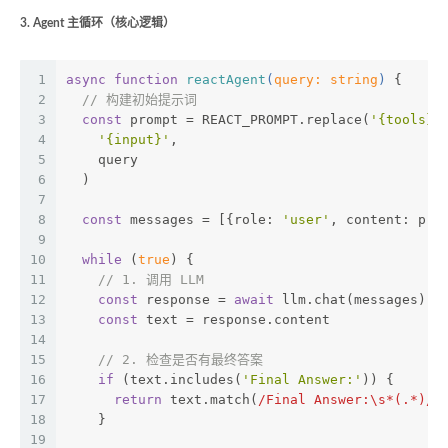
3. Agent 主循环（核心逻辑）
1
async
function
reactAgent
(
query: 
string
) 
{
2
// 构建初始提示词
3
const
 prompt = REACT_PROMPT.replace(
'{tools}'
4
'{input}'
,
5
    query
6
  )
7
8
const
 messages = [{role: 
'user'
, content: pro
9
10
while
 (
true
) {
11
// 1. 调用 LLM
12
const
 response = 
await
 llm.chat(messages)
13
const
 text = response.content
14
15
// 2. 检查是否有最终答案
16
if
 (text.includes(
'Final Answer:'
)) {
17
return
 text.match(
/Final Answer:\s*(.*)/
)
18
    }
19