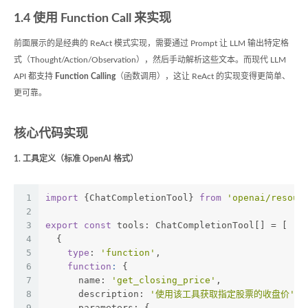
1.4 使用 Function Call 来实现
前面展示的是经典的 ReAct 模式实现，需要通过 Prompt 让 LLM 输出特定格
式（Thought/Action/Observation），然后手动解析这些文本。而现代 LLM
API 都支持
Function Calling
（函数调用），这让 ReAct 的实现变得更简单、
更可靠。
核心代码实现
1. 工具定义（标准 OpenAI 格式）
1
import
 {ChatCompletionTool} 
from
'openai/resour
2
3
export
const
 tools: ChatCompletionTool[] = [
4
  {
5
type
: 
'function'
,
6
function
: 
{
7
      name: 
'get_closing_price'
,
8
      description: 
'使用该工具获取指定股票的收盘价'
,
9
      parameters: {