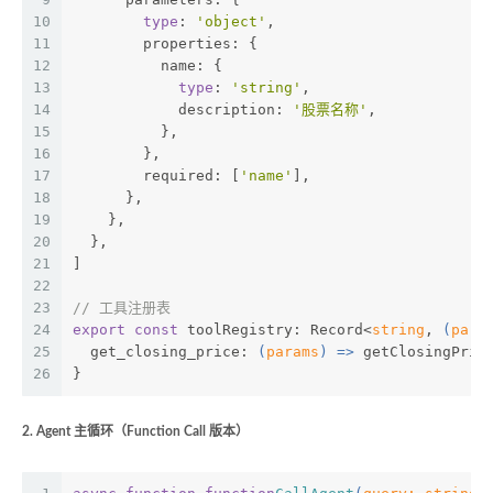
10
type
: 
'object'
,
11
        properties: {
12
          name: {
13
type
: 
'string'
,
14
            description: 
'股票名称'
,
15
          },
16
        },
17
        required: [
'name'
],
18
      },
19
    },
20
  },
21
]
22
23
// 工具注册表
24
export
const
 toolRegistry: Record<
string
, 
(
para
25
  get_closing_price: 
(
params
) =>
 getClosingPric
26
}
2. Agent 主循环（Function Call 版本）