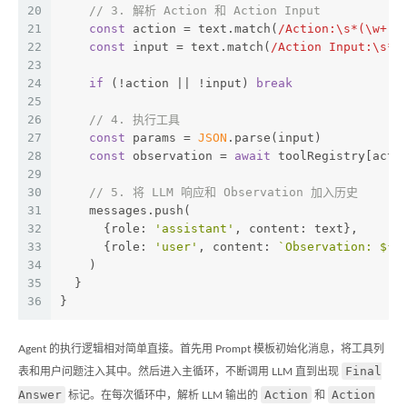
20
// 3. 解析 Action 和 Action Input
21
const
 action = text.match(
/Action:\s*(\w+)/
22
const
 input = text.match(
/Action Input:\s*(
23
24
if
 (!action || !input) 
break
25
26
// 4. 执行工具
27
const
 params = 
JSON
.parse(input)
28
const
 observation = 
await
 toolRegistry[acti
29
30
// 5. 将 LLM 响应和 Observation 加入历史
31
    messages.push(
32
      {role: 
'assistant'
, content: text},
33
      {role: 
'user'
, content: 
`Observation: 
${o
34
    )
35
  }
36
}
Agent 的执行逻辑相对简单直接。首先用 Prompt 模板初始化消息，将工具列
Final
表和用户问题注入其中。然后进入主循环，不断调用 LLM 直到出现
Answer
Action
Action
标记。在每次循环中，解析 LLM 输出的
和