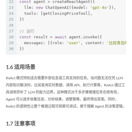
22
const
 agent = createReactAgent({
23
  llm: 
new
 ChatOpenAI({model: 
'gpt-4o'
}),
24
  tools: [getClosingPriceTool],
25
})
26
27
// 运行
28
const
 result = 
await
 agent.invoke({
29
  messages: [{role: 
'user'
, content: 
'比较青岛啤
30
})
1.6 适用场景
ReAct 模式特别适合需要外部信息或工具支持的任务。当问题无法仅凭 LLM
内部知识解决时，比如查询实时数据、调用 API、执行计算等，ReAct 通过工
具调用弥补了 LLM 的能力边界。这种模式对于多步骤推理任务也很有效，
Agent 可以逐步收集信息、分析结果、调整策略，最终得出答案。同时，
ReAct 的透明性让整个推理过程可观察可调试，便于理解 Agent 的决策逻辑。
1.7 注意事项