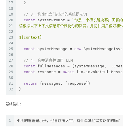
17
  }
18
19
// 3. 构造包含“记忆”的系统提示词
20
const
 systemPrompt = 
`你是一个擅长解决客户问题的客
21
请根据以下上下文信息来个性化你的回答，并记住用户偏好和过往
22
23
${context}
`
24
25
const
 systemMessage = 
new
 SystemMessage(syste
26
27
// 4. 合并消息并调用 LLM
28
const
 fullMessages = [systemMessage, ...messa
29
const
 response = 
await
 llm.invoke(fullMessage
30
31
return
 {messages: [response]}
32
}
最终输出：
1
小明的爸爸是小张，他喜欢喝大窑。有什么其他需要帮忙的吗？