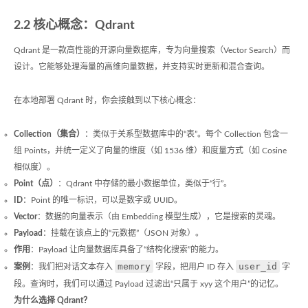
2.2 核心概念：Qdrant
Qdrant 是一款高性能的开源向量数据库，专为向量搜索（Vector Search）而
设计。它能够处理海量的高维向量数据，并支持实时更新和混合查询。
在本地部署 Qdrant 时，你会接触到以下核心概念：
Collection（集合）
：类似于关系型数据库中的“表”。每个 Collection 包含一
组 Points，并统一定义了向量的维度（如 1536 维）和度量方式（如 Cosine
相似度）。
Point（点）
：Qdrant 中存储的最小数据单位，类似于“行”。
ID
：Point 的唯一标识，可以是数字或 UUID。
Vector
：数据的向量表示（由 Embedding 模型生成），它是搜索的灵魂。
Payload
：挂载在该点上的“元数据”（JSON 对象）。
作用
：Payload 让向量数据库具备了“结构化搜索”的能力。
memory
user_id
案例
：我们把对话文本存入
字段，把用户 ID 存入
字
段。查询时，我们可以通过 Payload 过滤出“只属于 xyy 这个用户”的记忆。
为什么选择 Qdrant？