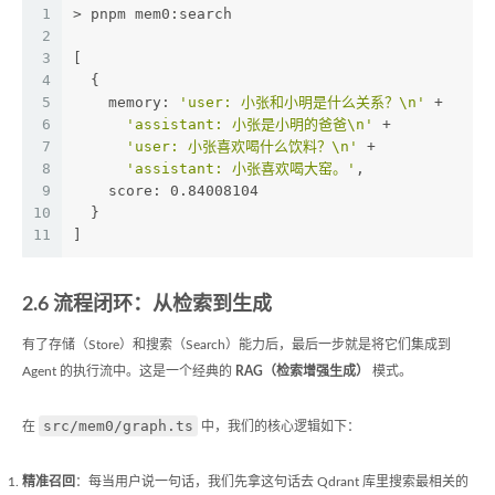
1
> pnpm mem0:search
2
3
[
4
  {
5
    memory: 
'user: 小张和小明是什么关系？\n'
 +
6
'assistant: 小张是小明的爸爸\n'
 +
7
'user: 小张喜欢喝什么饮料？\n'
 +
8
'assistant: 小张喜欢喝大窑。'
,
9
    score: 0.84008104
10
  }
11
]
2.6 流程闭环：从检索到生成
有了存储（Store）和搜索（Search）能力后，最后一步就是将它们集成到
Agent 的执行流中。这是一个经典的
RAG（检索增强生成）
模式。
src/mem0/graph.ts
在
中，我们的核心逻辑如下：
精准召回
：每当用户说一句话，我们先拿这句话去 Qdrant 库里搜索最相关的