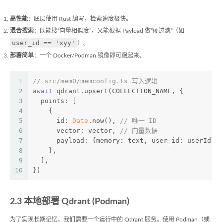
高性能
：底层使用 Rust 编写，检索速度极快。
混合搜索
：既能搜“向量相似度”，又能根据 Payload 做“硬过滤”（如
user_id == 'xyy'
）。
部署简单
：一个 Docker/Podman 镜像即可跑起来。
1
// src/mem0/memconfig.ts 写入逻辑
2
await
 qdrant.upsert(COLLECTION_NAME, {
3
  points: [
4
    {
5
      id: 
Date
.now(), 
// 唯一 ID
6
      vector: vector, 
// 向量数据
7
      payload: {memory: text, user_id: userId},
8
    },
9
  ],
10
})
2.3 本地部署 Qdrant (Podman)
为了实现长期记忆，我们需要一个运行中的 Qdrant 服务。使用 Podman（或