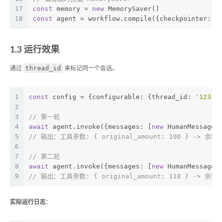
17
const
 memory = 
new
 MemorySaver()
18
const
 agent = workflow.compile({checkpointer: m
1.3 运行效果
thread_id
通过
来标记同一个会话。
1
const
 config = {configurable: {thread_id: 
'123'
}
2
3
// 第一轮
4
await
 agent.invoke({messages: [
new
 HumanMessage(
5
// 输出：工具参数: { original_amount: 100 } -> 余额 
6
7
// 第二轮
8
await
 agent.invoke({messages: [
new
 HumanMessage(
9
// 输出：工具参数: { original_amount: 110 } -> 余额 
实际运行日志
：