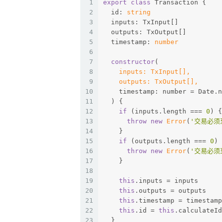
1
export
class
 Transaction {
2
  id: 
string
3
  inputs: TxInput[]
4
  outputs: TxOutput[]
5
  timestamp: 
number
6
7
constructor
(
8
    inputs: TxInput[],
9
    outputs: TxOutput[],
10
    timestamp: number = Date.n
11
  ) {
12
if
 (inputs.length === 
0
) {
13
throw
new
Error
(
'交易必须
14
    }
15
if
 (outputs.length === 
0
) 
16
throw
new
Error
(
'交易必须
17
    }
18
19
this
.inputs = inputs
20
this
.outputs = outputs
21
this
.timestamp = timestamp
22
this
.id = 
this
.calculateId
23
  }