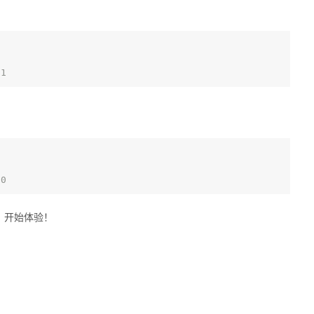
01
00
，开始体验！