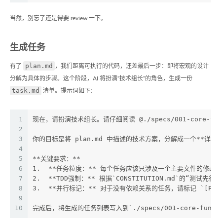
当然，别忘了还是得要 review 一下。
生成任务
plan.md
有了
，我们距离可执行的代码，还差最后一步：即将宏观的设计
分解为具体的步骤。这个阶段，AI 将扮演“技术组长”的角色，生成一份
task.md
清单。提示词如下：
1
现在，请扮演技术组长。请仔细阅读 @./specs/001-core-functio
2
3
你的目标是将 plan.md 中描述的技术方案，分解成一个**详
4
5
**关键要求：**
6
1.  **任务粒度：** 每个任务应该只涉及一个主要文件的修
7
2.  **TDD强制：** 根据`CONSTITUTION.md`的“
8
3.  **并行标记：** 对于没有依赖关系的任务，请标记 `[P]
9
10
完成后，将生成的任务列表写入到`./specs/001-core-functi