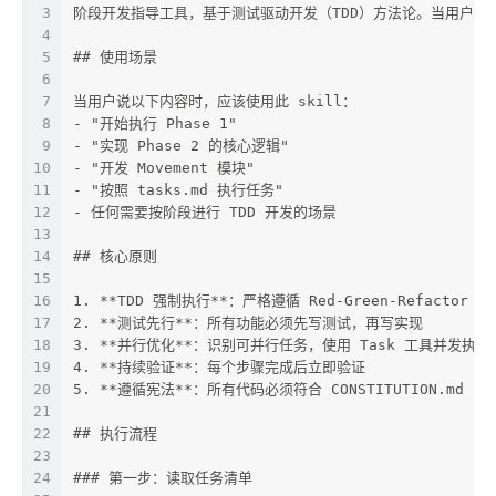
3
阶段开发指导工具，基于测试驱动开发（TDD）方法论。当用户请求
4
5
## 使用场景
6
7
当用户说以下内容时，应该使用此 skill：
8
- "开始执行 Phase 1"
9
- "实现 Phase 2 的核心逻辑"
10
- "开发 Movement 模块"
11
- "按照 tasks.md 执行任务"
12
- 任何需要按阶段进行 TDD 开发的场景
13
14
## 核心原则
15
16
1. **TDD 强制执行**：严格遵循 Red-Green-Refactor 循
17
2. **测试先行**：所有功能必须先写测试，再写实现
18
3. **并行优化**：识别可并行任务，使用 Task 工具并发执行
19
4. **持续验证**：每个步骤完成后立即验证
20
5. **遵循宪法**：所有代码必须符合 CONSTITUTION.md 的
21
22
## 执行流程
23
24
### 第一步：读取任务清单