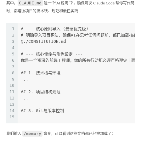
CLAUDE.md
其中，
是一个”AI 说明书”，确保每次 Claude Code 帮你写代码
时，都遵循项目的技术栈、规范和最佳实践：
1
# --- 核心原则导入 (最高优先级) ---
2
# 明确导入项目宪法，确保AI在思考任何问题前，都已加载核心
3
@./CONSTITUTION.md
4
5
# --- 核心使命与角色设定 ---
6
你是一个资深的前端工程师，你的所有行动都必须严格遵守上面导入的项
7
8
## 1. 技术栈与环境
9
...
10
11
## 2. 项目结构规范
12
...
13
14
## 3. Git与版本控制
15
...
/memory
我们输入
命令，可以看到这些文档都已经被加载了：