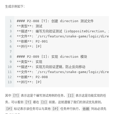
生成示例如下：
1
#### P2-008 [T]: 创建 direction 测试文件
2
**类型**: 测试
3
**描述**: 编写方向验证测试（isOppositeDirection, isVa
4
**文件**: `/src/features/snake-game/logic/direct
5
**依赖**: P2-001
6
**并行**: [P]
7
8
#### P2-009 [I]: 实现 direction 模块
9
**类型**: 实现
10
**描述**: 实现方向验证逻辑，防止反向移动
11
**文件**: `/src/features/snake-game/logic/direct
12
**依赖**: P2-008
13
**并行**: [P]
[T]
[I]
其中
表示这是个编写测试用例的任务，
表示这是功能实现的任
[T]
[I]
务，可以看到
都在
前面，这就遵循了我们的测试优先原则。
[P]
[P]
依赖
标记表示该任务可以与其他
任务并行执行，
列出必须先