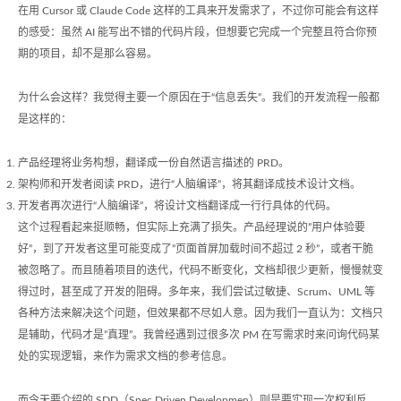
在用 Cursor 或 Claude Code 这样的工具来开发需求了，不过你可能会有这样
的感受：虽然 AI 能写出不错的代码片段，但想要它完成一个完整且符合你预
期的项目，却不是那么容易。
为什么会这样？我觉得主要一个原因在于“信息丢失”。我们的开发流程一般都
是这样的：
产品经理将业务构想，翻译成一份自然语言描述的 PRD。
架构师和开发者阅读 PRD，进行“人脑编译”，将其翻译成技术设计文档。
开发者再次进行“人脑编译”，将设计文档翻译成一行行具体的代码。
这个过程看起来挺顺畅，但实际上充满了损失。产品经理说的”用户体验要
好”，到了开发者这里可能变成了”页面首屏加载时间不超过 2 秒”，或者干脆
被忽略了。而且随着项目的迭代，代码不断变化，文档却很少更新，慢慢就变
得过时，甚至成了开发的阻碍。多年来，我们尝试过敏捷、Scrum、UML 等
各种方法来解决这个问题，但效果都不尽如人意。因为我们一直认为：文档只
是辅助，代码才是”真理”。我曾经遇到过很多次 PM 在写需求时来问询代码某
处的实现逻辑，来作为需求文档的参考信息。
而今天要介绍的 SDD（Spec Driven Developmen）则是要实现一次权利反