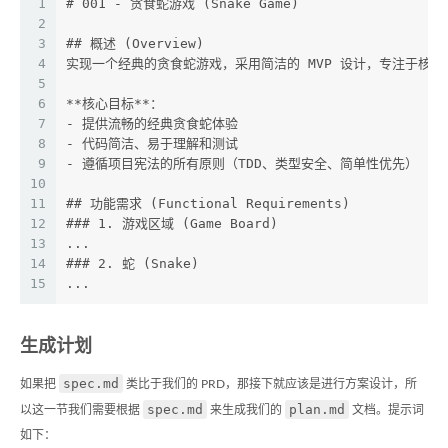
1
# 001 - 贪食蛇游戏 (Snake Game)
2
3
## 概述 (Overview)
4
实现一个经典的贪食蛇游戏，采用简洁的 MVP 设计，专注于核
5
6
**核心目标**：
7
- 提供流畅的经典贪食蛇体验
8
- 代码简洁、易于理解和测试
9
- 遵循项目宪法的所有原则（TDD、类型安全、简单性优先）
10
11
## 功能需求 (Functional Requirements)
12
### 1. 游戏区域 (Game Board)
13
...
14
### 2. 蛇 (Snake)
15
...
生成计划
spec.md
如果把
类比于我们的 PRD，那接下就应该是进行方案设计，所
spec.md
plan.md
以这一节我们需要根据
来生成我们的
文档。提示词
如下：