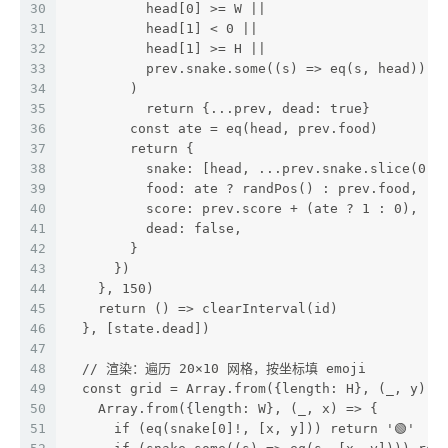
30
          head[0] >= W ||
31
          head[1] < 0 ||
32
          head[1] >= H ||
33
          prev.snake.some((s) => eq(s, head))
34
        )
35
          return {...prev, dead: true}
36
        const ate = eq(head, prev.food)
37
        return {
38
          snake: [head, ...prev.snake.slice(0, 
39
          food: ate ? randPos() : prev.food,
40
          score: prev.score + (ate ? 1 : 0),
41
          dead: false,
42
        }
43
      })
44
    }, 150)
45
    return () => clearInterval(id)
46
  }, [state.dead])
47
48
  // 渲染：遍历 20×10 网格，按坐标填 emoji
49
  const grid = Array.from({length: H}, (_, y) =
50
    Array.from({length: W}, (_, x) => {
51
      if (eq(snake[0]!, [x, y])) return '🟢'