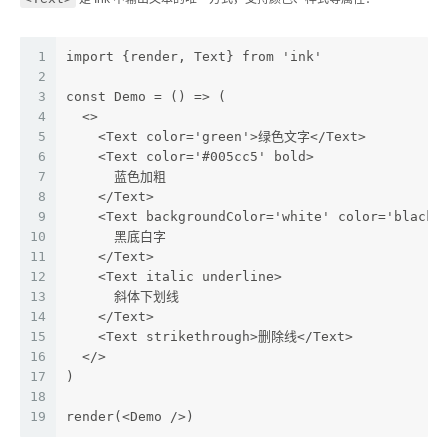
1
import {render, Text} from 'ink'
2
3
const Demo = () => (
4
  <>
5
    <Text color='green'>绿色文字</Text>
6
    <Text color='#005cc5' bold>
7
      蓝色加粗
8
    </Text>
9
    <Text backgroundColor='white' color='black'
10
      黑底白字
11
    </Text>
12
    <Text italic underline>
13
      斜体下划线
14
    </Text>
15
    <Text strikethrough>删除线</Text>
16
  </>
17
)
18
19
render(<Demo />)