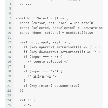
4
  // ...
5
]
6
7
const MultiSelect = () => {
8
  const [cursor, setCursor] = useState(0)
9
  const [selected, setSelected] = useState(new 
10
  const [done, setDone] = useState(false)
11
12
  useInput((input, key) => {
13
    if (key.upArrow) setCursor((i) => (i - 1 + 
14
    if (key.downArrow) setCursor((i) => (i + 1)
15
    if (input === ' ') {
16
      /* toggle selected */
17
    }
18
    if (input === 'a') {
19
      /* 全选/全不选 */
20
    }
21
    if (key.return) setDone(true)
22
  })
23
24
  return (
25
    <Box