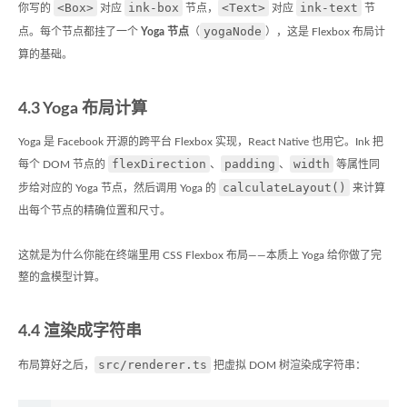
<Box>
ink-box
<Text>
ink-text
你写的
对应
节点，
对应
节
yogaNode
点。每个节点都挂了一个
Yoga 节点
（
），这是 Flexbox 布局计
算的基础。
4.3 Yoga 布局计算
Yoga 是 Facebook 开源的跨平台 Flexbox 实现，React Native 也用它。Ink 把
flexDirection
padding
width
每个 DOM 节点的
、
、
等属性同
calculateLayout()
步给对应的 Yoga 节点，然后调用 Yoga 的
来计算
出每个节点的精确位置和尺寸。
这就是为什么你能在终端里用 CSS Flexbox 布局——本质上 Yoga 给你做了完
整的盒模型计算。
4.4 渲染成字符串
src/renderer.ts
布局算好之后，
把虚拟 DOM 树渲染成字符串：