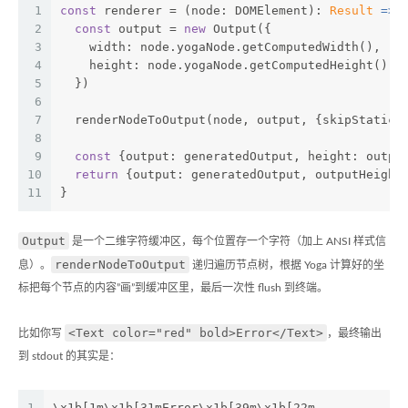
1
const
 renderer = (node: DOMElement): 
Result
 =>
 
2
const
 output = 
new
 Output({
3
    width: node.yogaNode.getComputedWidth(),
4
    height: node.yogaNode.getComputedHeight(),
5
  })
6
7
  renderNodeToOutput(node, output, {skipStaticE
8
9
const
 {output: generatedOutput, height: outpu
10
return
 {output: generatedOutput, outputHeight
11
}
Output
是一个二维字符缓冲区，每个位置存一个字符（加上 ANSI 样式信
renderNodeToOutput
息）。
递归遍历节点树，根据 Yoga 计算好的坐
标把每个节点的内容”画”到缓冲区里，最后一次性 flush 到终端。
<Text color="red" bold>Error</Text>
比如你写
，最终输出
到 stdout 的其实是：
1
\x1b[1m\x1b[31mError\x1b[39m\x1b[22m