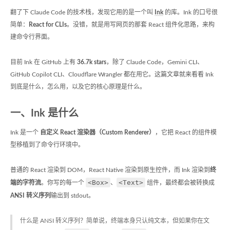
翻了下 Claude Code 的技术栈，发现它用的是一个叫
Ink
的库。Ink 的口号很
简单：
React for CLIs
。没错，就是用写网页的那套 React 组件化思路，来构
建命令行界面。
目前 Ink 在 GitHub 上有
36.7k stars
，除了 Claude Code，Gemini CLI、
GitHub Copilot CLI、Cloudflare Wrangler 都在用它。这篇文章就来看看 Ink
到底是什么，怎么用，以及它的核心原理是什么。
一、Ink 是什么
Ink 是一个
自定义 React 渲染器（Custom Renderer）
，它把 React 的组件模
型移植到了命令行环境中。
普通的 React 渲染到 DOM，React Native 渲染到原生控件，而 Ink 渲染到
终
<Box>
<Text>
端的字符流
。你写的每一个
、
组件，最终都会被转换成
ANSI 转义序列
输出到 stdout。
什么是 ANSI 转义序列？简单说，终端本身只认纯文本，但如果你在文