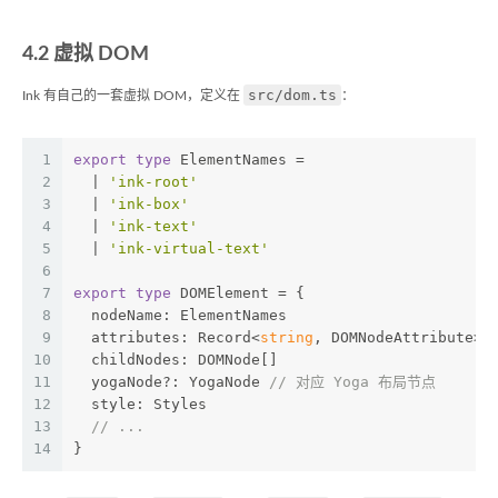
4.2 虚拟 DOM
src/dom.ts
Ink 有自己的一套虚拟 DOM，定义在
：
1
export
type
 ElementNames =
2
  | 
'ink-root'
3
  | 
'ink-box'
4
  | 
'ink-text'
5
  | 
'ink-virtual-text'
6
7
export
type
 DOMElement = {
8
  nodeName: ElementNames
9
  attributes: Record<
string
, DOMNodeAttribute>
10
  childNodes: DOMNode[]
11
  yogaNode?: YogaNode 
// 对应 Yoga 布局节点
12
  style: Styles
13
// ...
14
}