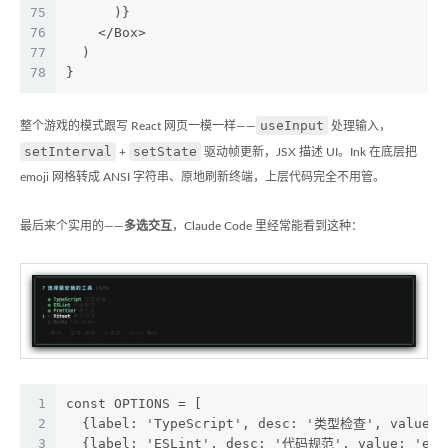
75
      )}
76
    </Box>
77
  )
78
}
useInput
整个游戏的模式跟写 React 网页一模一样——
处理输入，
setInterval
setState
+
驱动帧更新，JSX 描述 UI。Ink 在底层把
emoji 网格转成 ANSI 字符串、原地刷新终端，上层代码完全不用管。
最后来个实用的——
多选交互
，Claude Code 里经常能看到这种：
1
const OPTIONS = [
2
  {label: 'TypeScript', desc: '类型检查', value: 
3
  {label: 'ESLint', desc: '代码规范', value: 'esl