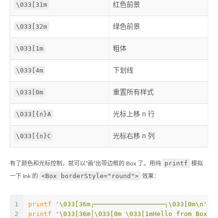
\033[31m
红色前景
\033[32m
绿色前景
\033[1m
粗体
\033[4m
下划线
\033[0m
重置所有样式
\033[{n}A
光标上移 n 行
\033[{n}C
光标右移 n 列
printf
有了颜色和光标控制，就可以”画”出带边框的 Box 了。用纯
模拟
<Box borderStyle="round">
一下 Ink 的
效果：
1
printf
'\033[36m╭──────────────────╮\033[0m\n'
2
printf
'\033[36m│\033[0m \033[1mHello from Box!\