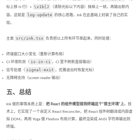
\x1b[J
标上移 N 行）+
（清除光标以下内容）抹掉上一帧，再输出新内
log-update
容。这就是
的核心思路，Ink 在此基础上封装了自己的实
现。
src/ink.tsx
主类
负责把以上所有环节串起来，同时处理：
终端窗口大小变化（重新计算布局）
is-in-ci
CI 环境检测（
，CI 里不刷新直接输出）
signal-exit
信号处理（
，优雅退出时恢复光标）
无障碍支持（screen reader 输出）
五、总结
Ink 做的事情本质上是：
把 React 的组件模型接到终端这个”宿主环境”上
。技
术上，它实现了一个自定义 React Reconciler，把 React 组件树翻译成内部虚
拟 DOM，再用 Yoga 做 Flexbox 布局计算，最终渲染成 ANSI 字符串输出到
终端。