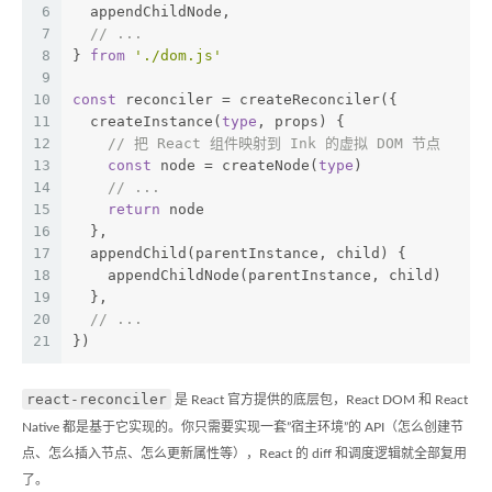
6
  appendChildNode,
7
// ...
8
} 
from
'./dom.js'
9
10
const
 reconciler = createReconciler({
11
  createInstance(
type
, props) {
12
// 把 React 组件映射到 Ink 的虚拟 DOM 节点
13
const
 node = createNode(
type
)
14
// ...
15
return
 node
16
  },
17
  appendChild(parentInstance, child) {
18
    appendChildNode(parentInstance, child)
19
  },
20
// ...
21
})
react-reconciler
是 React 官方提供的底层包，React DOM 和 React
Native 都是基于它实现的。你只需要实现一套”宿主环境”的 API（怎么创建节
点、怎么插入节点、怎么更新属性等），React 的 diff 和调度逻辑就全部复用
了。