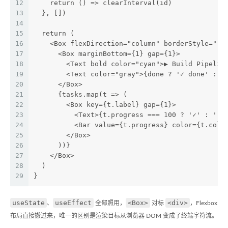
12
    return () => clearInterval(id)
13
  }, [])
14
15
  return (
16
    <Box flexDirection="column" borderStyle="ro
17
      <Box marginBottom={1} gap={1}>
18
        <Text bold color="cyan">▶ Build Pipelin
19
        <Text color="gray">{done ? '✓ done' : S
20
      </Box>
21
      {tasks.map(t => (
22
        <Box key={t.label} gap={1}>
23
          <Text>{t.progress === 100 ? '✓' : '·'
24
          <Bar value={t.progress} color={t.colo
25
        </Box>
26
      ))}
27
    </Box>
28
  )
29
}
useState
useEffect
<Box>
<div>
、
全部照用，
对标
，Flexbox
布局直接搬过来，唯一的区别是渲染目标从浏览器 DOM 变成了终端字符流。