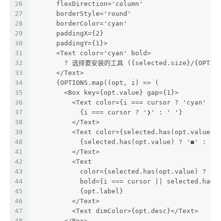
26
      flexDirection='column'
27
      borderStyle='round'
28
      borderColor='cyan'
29
      paddingX={2}
30
      paddingY={1}>
31
      <Text color='cyan' bold>
32
        ? 选择要安装的工具 ({selected.size}/{OPTION
33
      </Text>
34
      {OPTIONS.map((opt, i) => (
35
        <Box key={opt.value} gap={1}>
36
          <Text color={i === cursor ? 'cyan' : 
37
            {i === cursor ? '❯' : ' '}
38
          </Text>
39
          <Text color={selected.has(opt.value) 
40
            {selected.has(opt.value) ? '◼' : '◻
41
          </Text>
42
          <Text
43
            color={selected.has(opt.value) ? 'g
44
            bold={i === cursor || selected.has(
45
            {opt.label}
46
          </Text>
47
          <Text dimColor>{opt.desc}</Text>
48
        </Box>