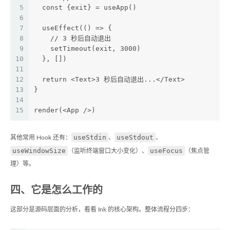
5
  const {exit} = useApp()
6
7
  useEffect(() => {
8
    // 3 秒后自动退出
9
    setTimeout(exit, 3000)
10
  }, [])
11
12
  return <Text>3 秒后自动退出...</Text>
13
}
14
15
render(<App />)
useStdin
useStdout
其他常用 Hook 还有：
、
、
useWindowSize
useFocus
（监听终端窗口大小变化）、
（焦点管
理）等。
四、它是怎么工作的
这部分是源码层面的分析，看看 Ink 的核心架构。整体流程分四步：