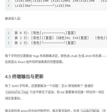
2
\x1b[36m│\x1b[39m \x1b[32mHi Ink\x1b[39m   \x1b[
3
\x1b[36m╰──────────╯\x1b[39m
翻译成人话：
1
第 0 行: [青色]╭──────────╮[重置]
2
第 1 行: [青色]│[重置] [绿色]Hi Ink[重置]   [青色]│[
3
第 2 行: [青色]╰──────────╯[重置]
每个字符的位置都由 Yoga 布局精确决定，颜色由 chalk 生成 ANSI 码包裹——
这就是从 React 组件到终端像素的完整链路。
4.5 终端输出与更新
有了 ANSI 字符串，还需要解决一个问题：怎么”原地刷新”？普通的
console.log
只会不断往下追加，但 Ink 需要像浏览器一样在同一块区
域反复重绘。
\x1b[{N}A
做法是利用 ANSI 的光标控制序列：每次重渲染时，先用
（光