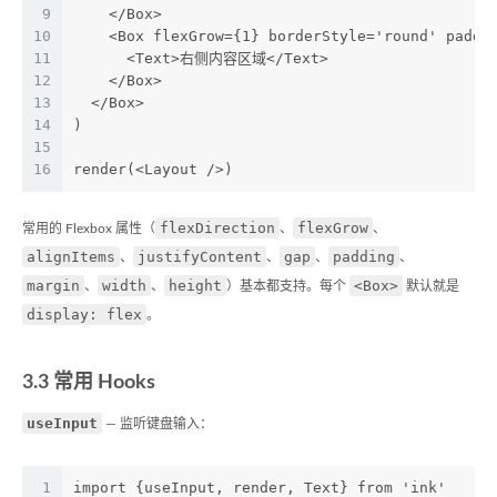
9
    </Box>
10
    <Box flexGrow={1} borderStyle='round' paddi
11
      <Text>右侧内容区域</Text>
12
    </Box>
13
  </Box>
14
)
15
16
render(<Layout />)
flexDirection
flexGrow
常用的 Flexbox 属性（
、
、
alignItems
justifyContent
gap
padding
、
、
、
、
margin
width
height
<Box>
、
、
）基本都支持。每个
默认就是
display: flex
。
3.3 常用 Hooks
useInput
— 监听键盘输入：
1
import {useInput, render, Text} from 'ink'