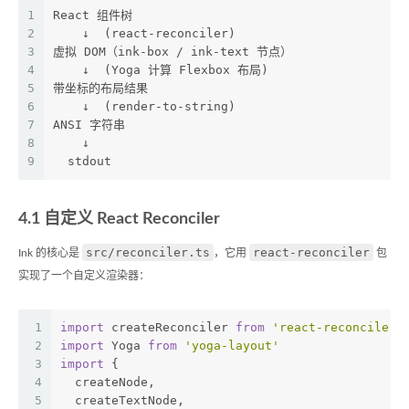
1
React 组件树
2
    ↓  (react-reconciler)
3
虚拟 DOM（ink-box / ink-text 节点）
4
    ↓  (Yoga 计算 Flexbox 布局)
5
带坐标的布局结果
6
    ↓  (render-to-string)
7
ANSI 字符串
8
    ↓
9
  stdout
4.1 自定义 React Reconciler
src/reconciler.ts
react-reconciler
Ink 的核心是
，它用
包
实现了一个自定义渲染器：
1
import
 createReconciler 
from
'react-reconciler'
2
import
 Yoga 
from
'yoga-layout'
3
import
 {
4
  createNode,
5
  createTextNode,