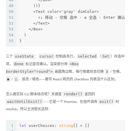
49
      ))}
50
      <Text color='gray' dimColor>
51
        ↑↓ 移动 · 空格 选中 · a 全选 · Enter 确认
52
      </Text>
53
    </Box>
54
  )
55
}
useState
cursor
selected
Set
三个
：
控制高亮行，
（
）存选中
done
<Box
项，
标记是否确认。渲染部分用
borderStyle="round">
❯
画圆角边框，每行根据状态切换
/ 空格、
◼
◻
/
、高亮 / 暗色——跟写 React 网页的 checkbox 列表没什么区别。
render()
怎么跟实际 CLI 脚本结合呢？关键是
返回的
waitUntilExit()
exit()
——它是一个 Promise，在组件调用
时
resolve。所以主流程长这样：
1
let
 userChoices: 
string
[] = []