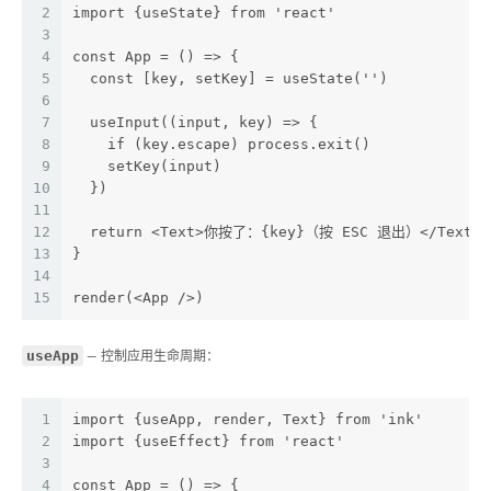
2
import {useState} from 'react'
3
4
const App = () => {
5
  const [key, setKey] = useState('')
6
7
  useInput((input, key) => {
8
    if (key.escape) process.exit()
9
    setKey(input)
10
  })
11
12
  return <Text>你按了：{key}（按 ESC 退出）</Text>
13
}
14
15
render(<App />)
useApp
— 控制应用生命周期：
1
import {useApp, render, Text} from 'ink'
2
import {useEffect} from 'react'
3
4
const App = () => {