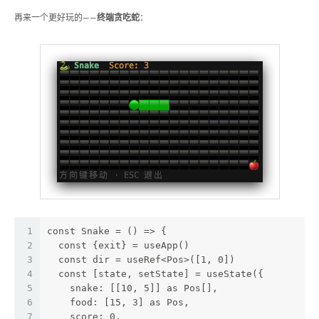
再来一个更好玩的——
终端贪吃蛇
：
1
const Snake = () => {
2
  const {exit} = useApp()
3
  const dir = useRef<Pos>([1, 0])
4
  const [state, setState] = useState({
5
    snake: [[10, 5]] as Pos[],
6
    food: [15, 3] as Pos,
7
    score: 0,