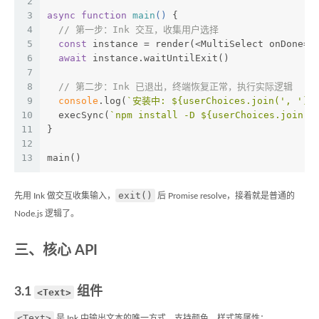
2
3
async
function
main
(
) 
{
4
// 第一步：Ink 交互，收集用户选择
5
const
 instance = render(<MultiSelect onDone={
6
await
 instance.waitUntilExit()
7
8
// 第二步：Ink 已退出，终端恢复正常，执行实际逻辑
9
console
.log(
`安装中: 
${userChoices.join(', ')}
10
  execSync(
`npm install -D 
${userChoices.join('
11
}
12
13
main()
exit()
先用 Ink 做交互收集输入，
后 Promise resolve，接着就是普通的
Node.js 逻辑了。
三、核心 API
3.1
组件
<Text>
<Text>
是 Ink 中输出文本的唯一方式，支持颜色、样式等属性：