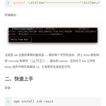
3
printf
'\033[36m╰──────────────────╯\033[0m\n'
终端输出：
这就是 Ink 在做的事情的最底层——算好每个字符的坐标，拼上 ANSI 颜色码
╭╮╰╯│─
和 Unicode 制表符（
），输出到 stdout。区别在于 Ink 让你用
React 组件声明式地描述 UI，它来帮你生成这些字符。
二、快速上手
安装：
1
npm install ink react