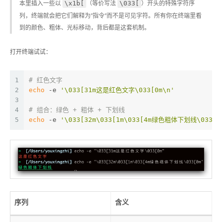
\x1b[
\033[
本里插入一些以
（等价写法
）开头的特殊字符序
列，终端就会把它们解释为”指令”而不是可见字符。所有你在终端里看
到的颜色、粗体、光标移动，背后都是这套机制。
打开终端试试：
1
# 红色文字
2
echo
 -e 
'\033[31m这是红色文字\033[0m\n'
3
4
# 组合：绿色 + 粗体 + 下划线
5
echo
 -e 
'\033[32m\033[1m\033[4m绿色粗体下划线\033[0
序列
含义