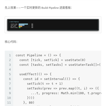
先上效果——一个实时更新的 Build Pipeline 进度看板：
核心代码：
1
const Pipeline = () => {
2
  const [tick, setTick] = useState(0)
3
  const [tasks, setTasks] = useState<Task[]>([.
4
5
  useEffect(() => {
6
    const id = setInterval(() => {
7
      setTick(t => t + 1)
8
      setTasks(prev => prev.map((t, i) => ({
9
        ...t, progress: Math.min(100, t.progres
10
      })))
11
    }, 80)