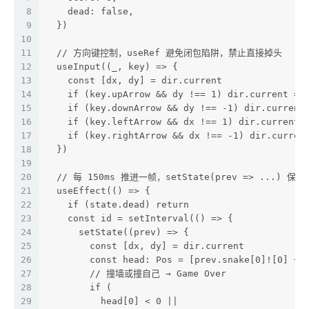
8
    dead: false,
9
  })
10
11
  // 方向键控制，useRef 避免闭包陷阱，禁止直接掉头
12
  useInput((_, key) => {
13
    const [dx, dy] = dir.current
14
    if (key.upArrow && dy !== 1) dir.current = 
15
    if (key.downArrow && dy !== -1) dir.current
16
    if (key.leftArrow && dx !== 1) dir.current 
17
    if (key.rightArrow && dx !== -1) dir.curren
18
  })
19
20
  // 每 150ms 推进一帧，setState(prev => ...) 
21
  useEffect(() => {
22
    if (state.dead) return
23
    const id = setInterval(() => {
24
      setState((prev) => {
25
        const [dx, dy] = dir.current
26
        const head: Pos = [prev.snake[0]![0] + 
27
        // 撞墙或撞自己 → Game Over
28
        if (
29
          head[0] < 0 ||