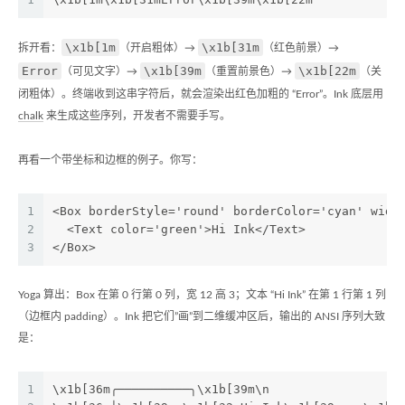
\x1b[1m
\x1b[31m
拆开看：
（开启粗体）→
（红色前景）→
Error
\x1b[39m
\x1b[22m
（可见文字）→
（重置前景色）→
（关
闭粗体）。终端收到这串字符后，就会渲染出红色加粗的 “Error”。Ink 底层用
chalk
来生成这些序列，开发者不需要手写。
再看一个带坐标和边框的例子。你写：
1
<Box borderStyle='round' borderColor='cyan' widt
2
  <Text color='green'>Hi Ink</Text>
3
</Box>
Yoga 算出：Box 在第 0 行第 0 列，宽 12 高 3；文本 “Hi Ink” 在第 1 行第 1 列
（边框内 padding）。Ink 把它们”画”到二维缓冲区后，输出的 ANSI 序列大致
是：
1
\x1b[36m╭──────────╮\x1b[39m\n