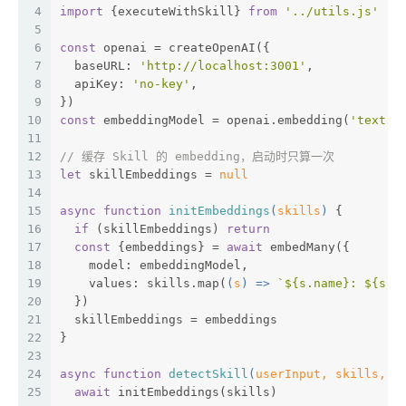
4
import
 {executeWithSkill} 
from
'../utils.js'
5
6
const
 openai = createOpenAI({
7
  baseURL: 
'http://localhost:3001'
,
8
  apiKey: 
'no-key'
,
9
})
10
const
 embeddingModel = openai.embedding(
'text-e
11
12
// 缓存 Skill 的 embedding，启动时只算一次
13
let
 skillEmbeddings = 
null
14
15
async
function
initEmbeddings
(
skills
) 
{
16
if
 (skillEmbeddings) 
return
17
const
 {embeddings} = 
await
 embedMany({
18
    model: embeddingModel,
19
    values: skills.map(
(
s
) =>
`
${s.name}
: 
${s.d
20
  })
21
  skillEmbeddings = embeddings
22
}
23
24
async
function
detectSkill
(
userInput, skills, t
25
await
 initEmbeddings(skills)