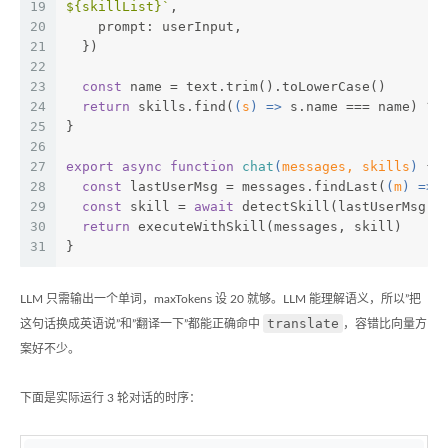
19
${skillList}
`
,
20
    prompt: userInput,
21
  })
22
23
const
 name = text.trim().toLowerCase()
24
return
 skills.find(
(
s
) =>
 s.name === name) ??
25
}
26
27
export
async
function
chat
(
messages, skills
) 
{
28
const
 lastUserMsg = messages.findLast(
(
m
) =>
 
29
const
 skill = 
await
 detectSkill(lastUserMsg, 
30
return
 executeWithSkill(messages, skill)
31
}
LLM 只需输出一个单词，maxTokens 设 20 就够。LLM 能理解语义，所以”把
translate
这句话换成英语说”和”翻译一下”都能正确命中
，容错比向量方
案好不少。
下面是实际运行 3 轮对话的时序：