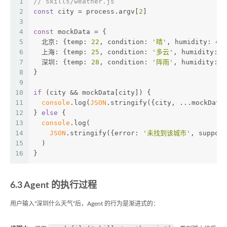
1
// skills/weather.js
2
const
 city = process.argv[
2
]
3
4
const
 mockData = {
5
  北京: {
temp
: 
22
, 
condition
: 
'晴'
, 
humidity
: 
45
6
  上海: {
temp
: 
25
, 
condition
: 
'多云'
, 
humidity
: 
6
7
  深圳: {
temp
: 
28
, 
condition
: 
'阵雨'
, 
humidity
: 
7
8
}
9
10
if
 (city && mockData[city]) {
11
console
.log(
JSON
.stringify({city, ...mockData
12
} 
else
 {
13
console
.log(
14
JSON
.stringify({
error
: 
'未找到该城市'
, 
support
15
  )
16
}
6.3 Agent 的执行过程
用户输入”深圳什么天气”后，Agent 的行为是渐进式的：