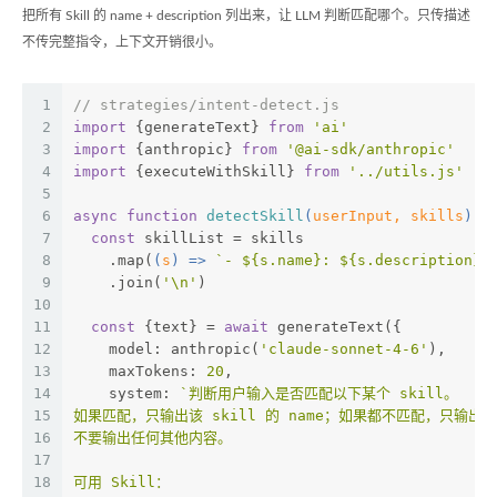
把所有 Skill 的 name + description 列出来，让 LLM 判断匹配哪个。只传描述
不传完整指令，上下文开销很小。
1
// strategies/intent-detect.js
2
import
 {generateText} 
from
'ai'
3
import
 {anthropic} 
from
'@ai-sdk/anthropic'
4
import
 {executeWithSkill} 
from
'../utils.js'
5
6
async
function
detectSkill
(
userInput, skills
) 
{
7
const
 skillList = skills
8
    .map(
(
s
) =>
`- 
${s.name}
: 
${s.description}
`
9
    .join(
'\n'
)
10
11
const
 {text} = 
await
 generateText({
12
    model: anthropic(
'claude-sonnet-4-6'
),
13
    maxTokens: 
20
,
14
    system: 
`判断用户输入是否匹配以下某个 skill。
15
如果匹配，只输出该 skill 的 name；如果都不匹配，只输出 n
16
不要输出任何其他内容。
17
18
可用 Skill：