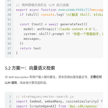
27
28
// 两种策略共用的主 LLM 执行函数
29
export
async
function
executeWithSkill
(
messages
30
if
 (skill) 
console
.log(
`\n[触发 Skill: 
${skill
31
32
const
 {text} = 
await
 generateText({
33
    model: anthropic(
'claude-sonnet-4-6'
),
34
    system: skill?.prompt ?? 
'你是一个智能助手，请
35
    messages,
36
  })
37
return
 text
38
}
5.2 方案一：向量语义检索
对 Skill description 和用户输入做向量化，用余弦相似度找最近邻，
无需任何
LLM 调用
，纯本地计算完成检测。
1
// strategies/vector-search.js
2
import
 {embed, embedMany, cosineSimilarity} 
fro
3
import
 {createOpenAI} 
from
'@ai-sdk/openai'