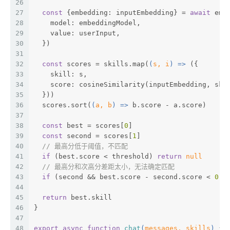
26
27
const
 {
embedding
: inputEmbedding} = 
await
 emb
28
    model: embeddingModel,
29
    value: userInput,
30
  })
31
32
const
 scores = skills.map(
(
s, i
) =>
 ({
33
    skill: s,
34
    score: cosineSimilarity(inputEmbedding, ski
35
  }))
36
  scores.sort(
(
a, b
) =>
 b.score - a.score)
37
38
const
 best = scores[
0
]
39
const
 second = scores[
1
]
40
// 最高分低于阈值，不匹配
41
if
 (best.score < threshold) 
return
null
42
// 最高分和次高分差距太小，无法确定匹配
43
if
 (second && best.score - second.score < 
0.0
44
45
return
 best.skill
46
}
47
48
export
async
function
chat
(
messages, skills
) 
{