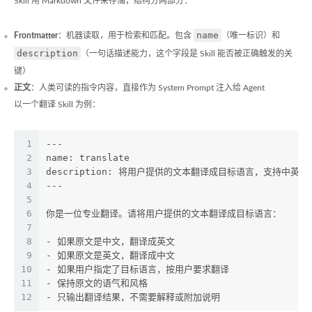
Skill 用 Markdown 文件来存储，结构分两部分：
name
Frontmatter
：机器读取，用于检索和匹配。包含
（唯一标识）和
description
（一句话描述能力，这个字段是 Skill 能否被正确触发的关
键）
正文
：人类可读的指令内容，直接作为 System Prompt 注入给 Agent
以一个翻译 Skill 为例：
1
---
2
name: translate
3
description: 将用户提供的文本翻译成目标语言，支持中英互
4
---
5
6
你是一位专业翻译。请将用户提供的文本翻译成目标语言：
7
8
- 
如果原文是中文，翻译成英文
9
- 
如果原文是英文，翻译成中文
10
- 
如果用户指定了目标语言，按用户要求翻译
11
- 
保持原文的语气和风格
12
- 
只输出翻译结果，不需要解释或附加说明