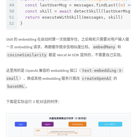
49
const
 lastUserMsg = messages.findLast(
(
m
) =>
 
50
const
 skill = 
await
 detectSkill(lastUserMsg, 
51
return
 executeWithSkill(messages, skill)
52
}
Skill 的 embedding 在启动时算一次就缓存住，之后每轮只需要对用户输入做
embedMany
一次 embedding 请求，再跟缓存做余弦相似度比较。
和
cosineSimilarity
都是 Vercel AI SDK 提供的，不需要自己实现。
text-embedding-3-
这里用的是 OpenAI 兼容的 embedding 接口（
small
createOpenAI
），换成其他 embedding 服务只需改
的
baseURL
。
下面是实际运行 3 轮对话的时序：