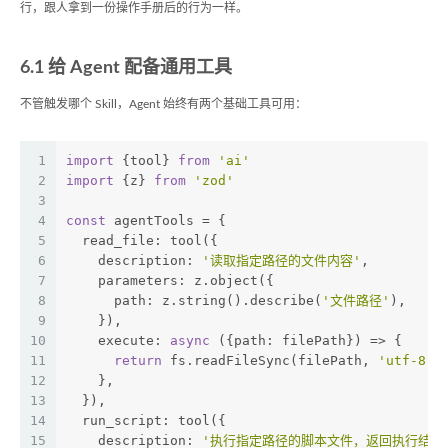
行，跟人拿到一份操作手册后的行为一样。
6.1 给 Agent 配备通用工具
不管触发哪个 Skill，Agent 始终有两个基础工具可用：
1
import
 {tool} 
from
'ai'
2
import
 {z} 
from
'zod'
3
4
const
 agentTools = {
5
  read_file: tool({
6
    description: 
'读取指定路径的文件内容'
,
7
    parameters: z.object({
8
      path: z.string().describe(
'文件路径'
),
9
    }),
10
    execute: 
async
 ({
path
: filePath}) => {
11
return
 fs.readFileSync(filePath, 
'utf-8'
)
12
    },
13
  }),
14
  run_script: tool({
15
    description: 
'执行指定路径的脚本文件，返回执行结果