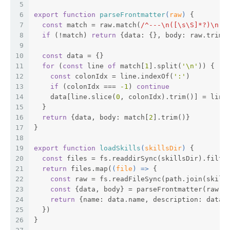
5
6
export
function
parseFrontmatter
(
raw
) 
{
7
const
 match = raw.match(
/^---\n([\s\S]*?)\n--
8
if
 (!match) 
return
 {
data
: {}, 
body
: raw.trim(
9
10
const
 data = {}
11
for
 (
const
 line 
of
 match[
1
].split(
'\n'
)) {
12
const
 colonIdx = line.indexOf(
':'
)
13
if
 (colonIdx === 
-1
) 
continue
14
    data[line.slice(
0
, colonIdx).trim()] = line
15
  }
16
return
 {data, 
body
: match[
2
].trim()}
17
}
18
19
export
function
loadSkills
(
skillsDir
) 
{
20
const
 files = fs.readdirSync(skillsDir).filte
21
return
 files.map(
(
file
) =>
 {
22
const
 raw = fs.readFileSync(path.join(skill
23
const
 {data, body} = parseFrontmatter(raw)
24
return
 {
name
: data.name, 
description
: data.
25
  })
26
}