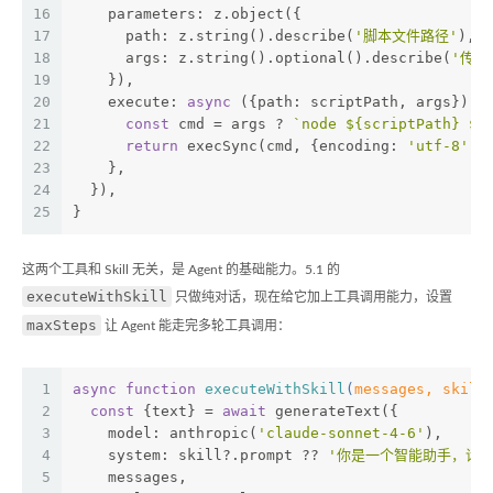
16
    parameters: z.object({
17
      path: z.string().describe(
'脚本文件路径'
),
18
      args: z.string().optional().describe(
'传给
19
    }),
20
    execute: 
async
 ({
path
: scriptPath, args}) =
21
const
 cmd = args ? 
`node 
${scriptPath}
${
22
return
 execSync(cmd, {
encoding
: 
'utf-8'
, 
23
    },
24
  }),
25
}
这两个工具和 Skill 无关，是 Agent 的基础能力。5.1 的
executeWithSkill
只做纯对话，现在给它加上工具调用能力，设置
maxSteps
让 Agent 能走完多轮工具调用：
1
async
function
executeWithSkill
(
messages, skill
2
const
 {text} = 
await
 generateText({
3
    model: anthropic(
'claude-sonnet-4-6'
),
4
    system: skill?.prompt ?? 
'你是一个智能助手，请
5
    messages,