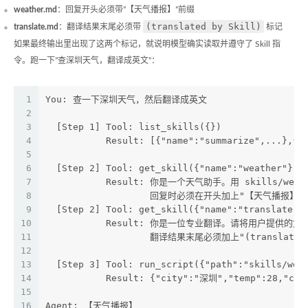
weather.md
：回复开头必须带”【天气播报】”前缀
(translated by Skill)
translate.md
：翻译结果末尾必须带
标记
如果最终输出里出现了这两个标记，就说明模型确实读取并遵守了 Skill 指
令。跑一下”查深圳天气，翻译成英文”：
1
You: 查一下深圳天气，然后翻译成英文
2
3
  [Step 1] Tool: list_skills({})
4
           Result: [{"name":"summarize",...},{"
5
6
  [Step 2] Tool: get_skill({"name":"weather"})
7
           Result: 你是一个天气助手。用 skills/wea
8
                   回复时必须在开头加上"【天气播报】
9
  [Step 2] Tool: get_skill({"name":"translate"}
10
           Result: 你是一位专业翻译。请将用户提供的
11
                   翻译结果末尾必须加上"(translated
12
13
  [Step 3] Tool: run_script({"path":"skills/we
14
           Result: {"city":"深圳","temp":28,"co
15
16
Agent: 【天气播报】