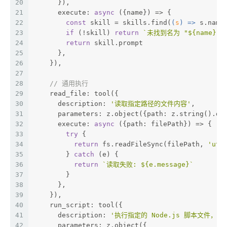
20
      }),
21
      execute: 
async
 ({name}) => {
22
const
 skill = skills.find(
(
s
) =>
 s.name
23
if
 (!skill) 
return
`未找到名为 "
${name}
" 
24
return
 skill.prompt
25
      },
26
    }),
27
28
// 通用执行
29
    read_file: tool({
30
      description: 
'读取指定路径的文件内容'
,
31
      parameters: z.object({
path
: z.string().de
32
      execute: 
async
 ({
path
: filePath}) => {
33
try
 {
34
return
 fs.readFileSync(filePath, 
'utf
35
        } 
catch
 (e) {
36
return
`读取失败: 
${e.message}
`
37
        }
38
      },
39
    }),
40
    run_script: tool({
41
      description: 
'执行指定的 Node.js 脚本文件，
42
      parameters: z.object({