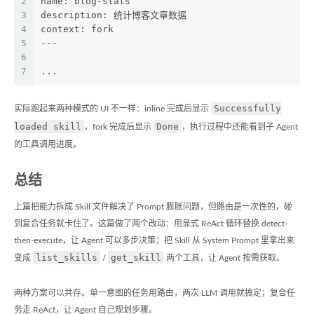
2
name: blog-stats
3
description: 统计博客文章数据
4
context: fork
5
---
6
7
...
Successfully
实际跑起来两种模式的 UI 不一样：inline 完成后显示
loaded skill
Done
，fork 完成后显示
，执行过程中还能看到子 Agent
的工具调用进度。
总结
上篇把能力拆成 Skill 文件解决了 Prompt 膨胀问题，但路由是一次性的，碰
到复合任务就卡住了。这篇做了两个改动：用显式 ReAct 循环替换 detect-
then-execute，让 Agent 可以多步决策；把 Skill 从 System Prompt 里拿出来
list_skills
get_skill
变成
/
两个工具，让 Agent 按需获取。
两种方案可以共存。单一意图的任务用路由，两次 LLM 调用就搞定；复合任
务走 ReAct，让 Agent 自己规划步骤。