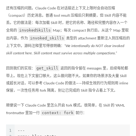
还有压缩的问题。Claude Code 在对话接近上下文上限时会自动压缩
（compact）历史消息。普通 tool result 压缩后只剩摘要，但 Skill 内容不能
丢。它的做法是：每次加载 Skill 时，把它的名称、路径和完整内容存入一个
invokedSkills
全局的
Map；每次 compact 执行后，从这个 Map 里取
invoked_skills
出内容，作为
类型的 attachment 重新注入到压缩后的
上下文中。源码注释里写得很明确：
“We intentionally do NOT clear invoked
skill content here. Skill content must survive across multiple compactions.”
get_skill
回到我们的实现：
返回的指令留在 messages 里，后续每轮都
带上。现在上下文窗口够大，这么做问题不大。如果你的场景涉及大量 Skill
或超长对话，可以参考 Claude Code 的做法——持续生效的行为规则用 inline
保留，一次性任务用 fork 隔离，别让已完成的 Skill 指令占着上下文。
顺便说一下 Claude Code 里怎么开启 fork 模式。很简单，在 Skill 的 YAML
context: fork
frontmatter 里加一行
就行：
1
---