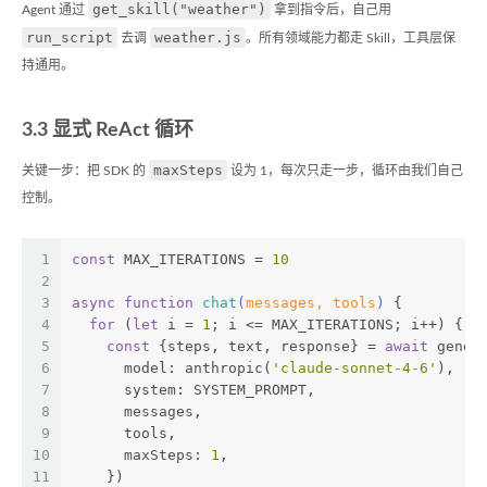
get_skill("weather")
Agent 通过
拿到指令后，自己用
run_script
weather.js
去调
。所有领域能力都走 Skill，工具层保
持通用。
3.3 显式 ReAct 循环
maxSteps
关键一步：把 SDK 的
设为 1，每次只走一步，循环由我们自己
控制。
1
const
 MAX_ITERATIONS = 
10
2
3
async
function
chat
(
messages, tools
) 
{
4
for
 (
let
 i = 
1
; i <= MAX_ITERATIONS; i++) {
5
const
 {steps, text, response} = 
await
 gener
6
      model: anthropic(
'claude-sonnet-4-6'
),
7
      system: SYSTEM_PROMPT,
8
      messages,
9
      tools,
10
      maxSteps: 
1
,
11
    })