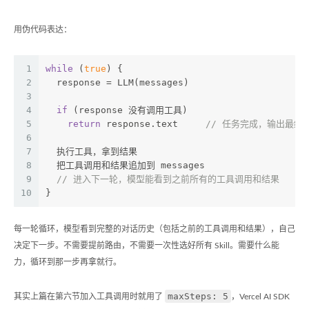
用伪代码表达：
1
while
 (
true
) {
2
  response = LLM(messages)
3
4
if
 (response 没有调用工具)
5
return
 response.text     
// 任务完成，输出最终
6
7
  执行工具，拿到结果
8
  把工具调用和结果追加到 messages
9
// 进入下一轮，模型能看到之前所有的工具调用和结果
10
}
每一轮循环，模型看到完整的对话历史（包括之前的工具调用和结果），自己
决定下一步。不需要提前路由，不需要一次性选好所有 Skill。需要什么能
力，循环到那一步再拿就行。
maxSteps: 5
其实上篇在第六节加入工具调用时就用了
，Vercel AI SDK