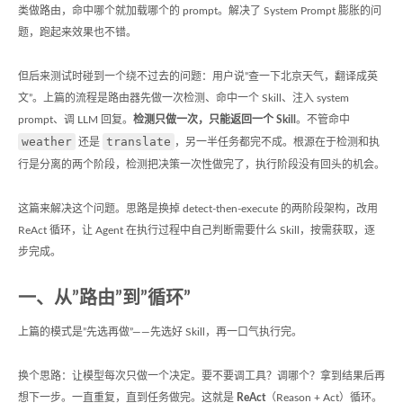
类做路由，命中哪个就加载哪个的 prompt。解决了 System Prompt 膨胀的问
题，跑起来效果也不错。
但后来测试时碰到一个绕不过去的问题：用户说”查一下北京天气，翻译成英
文”。上篇的流程是路由器先做一次检测、命中一个 Skill、注入 system
prompt、调 LLM 回复。
检测只做一次，只能返回一个 Skill
。不管命中
weather
translate
还是
，另一半任务都完不成。根源在于检测和执
行是分离的两个阶段，检测把决策一次性做完了，执行阶段没有回头的机会。
这篇来解决这个问题。思路是换掉 detect-then-execute 的两阶段架构，改用
ReAct 循环，让 Agent 在执行过程中自己判断需要什么 Skill，按需获取，逐
步完成。
一、从”路由”到”循环”
上篇的模式是”先选再做”——先选好 Skill，再一口气执行完。
换个思路：让模型每次只做一个决定。要不要调工具？调哪个？拿到结果后再
想下一步。一直重复，直到任务做完。这就是
ReAct
（Reason + Act）循环。