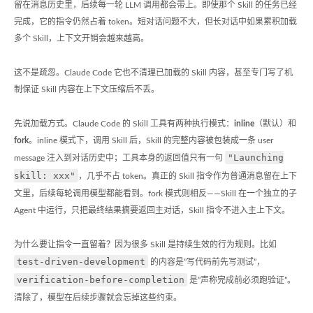
留在消息历史里，后续每一轮 LLM 调用都会带上。即使那个 Skill 的任务已经
完成，它的指令仍然占着 token。短对话问题不大，但长对话中如果累积加载
多个 Skill，上下文开销会越来越高。
这不是疏忽。Claude Code 它也不清理已加载的 Skill 内容，甚至专门写了机
制保证 Skill 内容在上下文压缩后不丢。
先说加载方式。Claude Code 的 Skill 工具有两种执行模式：
inline
（默认）和
fork
。inline 模式下，调用 Skill 后，Skill 的完整内容被包装成一条 user
"Launching
message 注入到对话历史中；工具本身的返回值只有一句
skill: xxx"
，几乎不占 token。真正的 Skill 指令作为普通消息留在上下
文里，后续每轮调用模型都能看到。fork 模式则相反——Skill 在一个独立的子
Agent 中运行，只把最终结果摘要返回主对话，Skill 指令不进入主上下文。
为什么要让指令一直留着？因为很多 Skill 是持续生效的行为规则。比如
test-driven-development
的内容是”写代码前先写测试”，
verification-before-completion
是”声称完成前必须跑验证”。
清除了，模型在后续步骤就会忘掉这些约束。