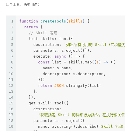
四个工具，两类用途：
1
function
createTools
(
skills
) 
{
2
return
 {
3
// Skill 发现
4
    list_skills: tool({
5
      description: 
'列出所有可用的 Skill（专项能力
6
      parameters: z.object({}),
7
      execute: 
async
 () => {
8
const
 list = skills.map(
(
s
) =>
 ({
9
          name: s.name,
10
          description: s.description,
11
        }))
12
return
JSON
.stringify(list)
13
      },
14
    }),
15
    get_skill: tool({
16
      description:
17
'获取指定 Skill 的详细行为指令，在执行相关任务
18
      parameters: z.object({
19
        name: z.string().describe(
'Skill 名称'
),