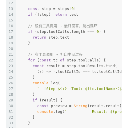
12
13
const
 step = steps[
0
]
14
if
 (!step) 
return
 text
15
16
// 没有工具调用 → 最终回答，跳出循环
17
if
 (step.toolCalls.length === 
0
) {
18
return
 step.text
19
    }
20
21
// 有工具调用 → 打印中间过程
22
for
 (
const
 tc 
of
 step.toolCalls) {
23
const
 result = step.toolResults.find(
24
        (r) => r.toolCallId === tc.toolCallId,
25
      )
26
console
.log(
27
`  [Step 
${i}
] Tool: 
${tc.toolName}
(
${
J
28
      )
29
if
 (result) {
30
const
 preview = 
String
(result.result).s
31
console
.log(
`           Result: 
${previ
32
      }
33
    }