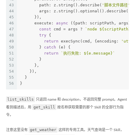
43
        path: z.string().describe(
'脚本文件路径'
),
44
        args: z.string().optional().describe(
'
45
      }),
46
      execute: 
async
 ({
path
: scriptPath, args})
47
const
 cmd = args ? 
`node 
${scriptPath}
48
try
 {
49
return
 execSync(cmd, {
encoding
: 
'utf-
50
        } 
catch
 (e) {
51
return
`执行失败: 
${e.message}
`
52
        }
53
      },
54
    }),
55
  }
56
}
list_skills
只返回 name 和 description，不返回完整 prompt。Agent
get_skill
看到描述后，用
按名称获取需要的那个 Skill 的全部行为指
令。
get_weather
注意这里没有
这样的专用工具。天气查询是一个 Skill，