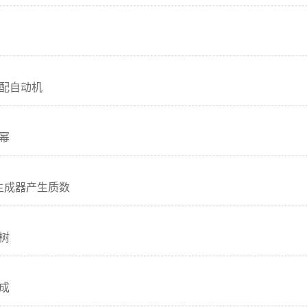
配自动机
幂
6生成器产生质数
树
成