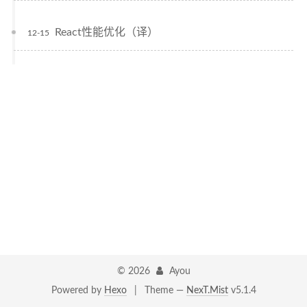
React性能优化（译）
12-15
©
2026
Ayou
Powered by
Hexo
|
Theme —
NexT.Mist
v5.1.4