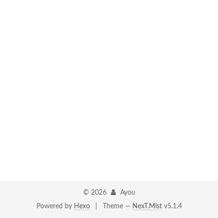
©
2026
Ayou
Powered by
Hexo
|
Theme —
NexT.Mist
v5.1.4