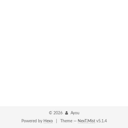
©
2026
Ayou
Powered by
Hexo
|
Theme —
NexT.Mist
v5.1.4