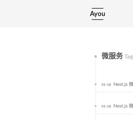
Ayou
微服务
Tag
Nest.
01-18
Nest.
01-18