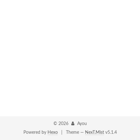
©
2026
Ayou
Powered by
Hexo
|
Theme —
NexT.Mist
v5.1.4