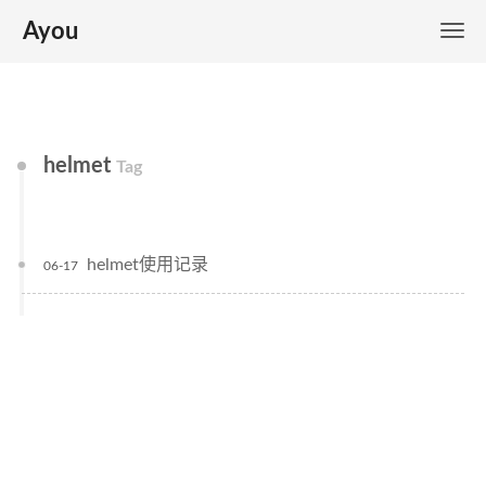
Ayou
helmet
Tag
helmet使用记录
06-17