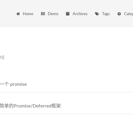
Home
Demo
Archives
Tags
Cate
ag
个 promise
的Promise/Deferred框架