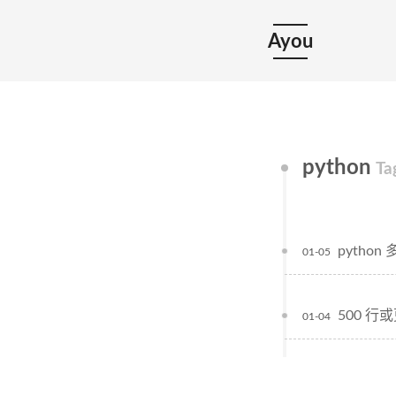
Ayou
python
Ta
pytho
01-05
500 
01-04