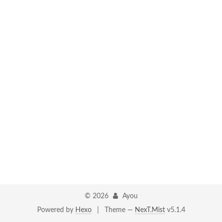
©
2026
Ayou
Powered by
Hexo
|
Theme —
NexT.Mist
v5.1.4