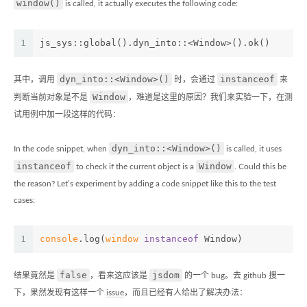
window()
is called, it actually executes the following code:
1
js_sys::global().dyn_into::<Window>().ok()
dyn_into::<Window>()
instanceof
其中，调用
时，会通过
来
Window
判断当前对象是不是
，难道是这里的原因？我们来实验一下，在测
试用例中加一段这样的代码：
dyn_into::<Window>()
In the code snippet, when
is called, it uses
instanceof
Window
to check if the current object is a
. Could this be
the reason? Let’s experiment by adding a code snippet like this to the test
cases:
1
console
.log(
window
instanceof
 Window)
false
jsdom
结果竟然是
，看来这应该是
的一个 bug。去 github 搜一
下，果然发现有这样一个
issue
，而且已经有人给出了解决办法：