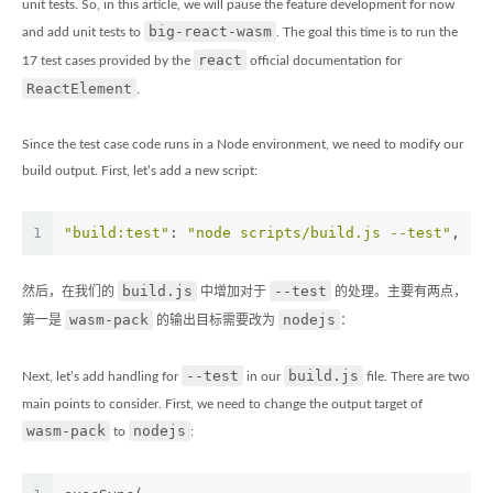
unit tests. So, in this article, we will pause the feature development for now
big-react-wasm
and add unit tests to
. The goal this time is to run the
react
17 test cases provided by the
official documentation for
ReactElement
.
Since the test case code runs in a Node environment, we need to modify our
build output. First, let’s add a new script:
1
"build:test"
: 
"node scripts/build.js --test"
,
build.js
--test
然后，在我们的
中增加对于
的处理。主要有两点，
wasm-pack
nodejs
第一是
的输出目标需要改为
：
--test
build.js
Next, let’s add handling for
in our
file. There are two
main points to consider. First, we need to change the output target of
wasm-pack
nodejs
to
: