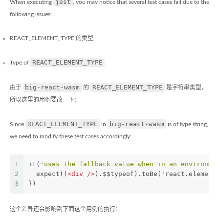
jest
When executing
, you may notice that several test cases fail due to the
following issues:
REACT_ELEMENT_TYPE 的类型
REACT_ELEMENT_TYPE
Type of
big-react-wasm
REACT_ELEMENT_TYPE
由于
的
是字符串类型，
所以这里的用例要改一下：
REACT_ELEMENT_TYPE
big-react-wasm
Since
in
is of type string,
we need to modify these test cases accordingly:
1
it(
'uses the fallback value when in an environme
2
  expect((
<
div
 />
).$$typeof).toBe('react.element
3
})
这个差异还会影响到下面这个用例的执行：