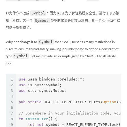
Symbol
那为什么不改成
？因为 Rust 为了保证线程安全性，进行了很多限
Symbol
制，所以定义一个
类型的常量是比较麻烦的，看一个 ChatGPT 给
的例子就知道了：
Symbol
Why not change it to
then? Well, Rust has many restrictions in
place to ensure thread safety, making it cumbersome to define a constant of
Symbol
type
. Let me provide an example given by ChatGPT to illustrate
this:
1
use
 wasm_bindgen::prelude::*;
2
use
 js_sys::Symbol;
3
use
 std::sync::Mutex;
4
5
pub
static
 REACT_ELEMENT_TYPE: Mutex<
Option
<Sym
6
7
// Somewhere in your initialization code, you w
8
fn
initialize
() {
9
let
mut
 symbol = REACT_ELEMENT_TYPE.lock().