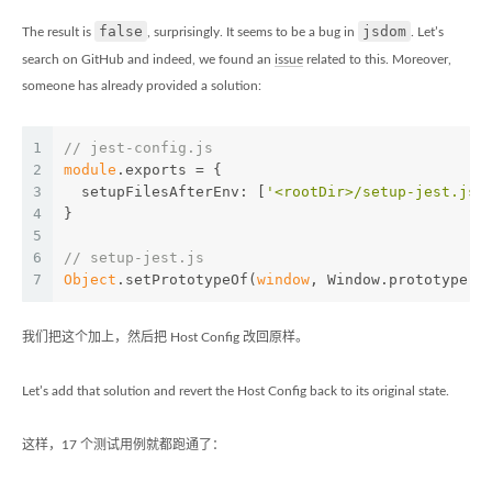
false
jsdom
The result is
, surprisingly. It seems to be a bug in
. Let’s
search on GitHub and indeed, we found an
issue
related to this. Moreover,
someone has already provided a solution:
1
// jest-config.js
2
module
.exports = {
3
  setupFilesAfterEnv: [
'<rootDir>/setup-jest.js'
4
}
5
6
// setup-jest.js
7
Object
.setPrototypeOf(
window
, Window.prototype)
我们把这个加上，然后把 Host Config 改回原样。
Let’s add that solution and revert the Host Config back to its original state.
这样，17 个测试用例就都跑通了：