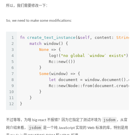
所以，我们需要修改一下：
So, we need to make some modifications:
1
fn
create_text_instance
(&
self
, content: 
String
)
2
match
 window() {
3
None
 => {
4
            log!(
"no global `window` exists"
);
5
            Rc::new(())
6
        }
7
Some
(window) => {
8
let
 document = window.document().ex
9
            Rc::new(Node::from(document.create_
10
        }
11
    }
12
}
jsdom
不过等等，为啥 big-react 不报错？因为它指定了测试环境为
，从官
jsdom
网介绍来看，
是一个纯 JavaScript 实现的 Web 标准的库，特别是用