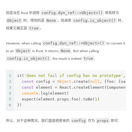
config.dyn_ref::<Object>()
但是当在 Rust 中调用
将其转为
Object
None
config.is_object()
时，得到的是
，而调用
时，
true
结果又确实是
。
config.dyn_ref::<Object>()
However, when calling
to convert it
Object
None
to an
in Rust, it returns
. But when calling
config.is_object()
true
, the result is indeed
.
1
it(
'does not fail if config has no prototype'
, (
2
const
 config = 
Object
.create(
null
, {
foo
: {
valu
3
const
 element = React.createElement(ComponentF
4
console
.log(element)
5
  expect(element.props.foo).toBe(
1
)
6
})
config
props
所以，对于这种情况，我们直接把原来的
作为
即可：