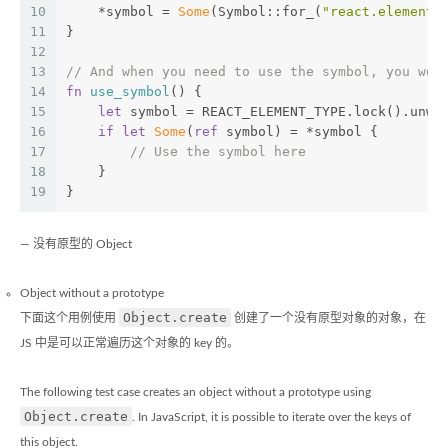
10
    *symbol = 
Some
(Symbol::for_(
"react.element"
11
}
12
13
// And when you need to use the symbol, you wou
14
fn
use_symbol
() {
15
let
 symbol = REACT_ELEMENT_TYPE.lock().unwr
16
if
let
Some
(
ref
 symbol) = *symbol {
17
// Use the symbol here
18
    }
19
}
— 没有原型的 Object
Object without a prototype
Object.create
下面这个用例使用
创建了一个没有原型对象的对象，在
JS 中是可以正常遍历这个对象的 key 的。
The following test case creates an object without a prototype using
Object.create
. In JavaScript, it is possible to iterate over the keys of
this object.