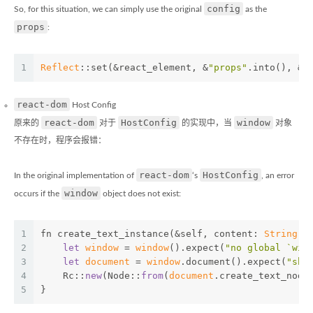
config
So, for this situation, we can simply use the original
as the
props
:
1
Reflect
::set(&react_element, &
"props"
.into(), &c
react-dom
Host Config
react-dom
HostConfig
window
原来的
对于
的实现中，当
对象
不存在时，程序会报错：
react-dom
HostConfig
In the original implementation of
‘s
, an error
window
occurs if the
object does not exist:
1
fn create_text_instance(&self, 
content
: 
String
) 
2
let
window
 = 
window
().expect(
"no global `win
3
let
document
 = 
window
.document().expect(
"sho
4
    Rc::
new
(Node::
from
(
document
.create_text_node
5
}