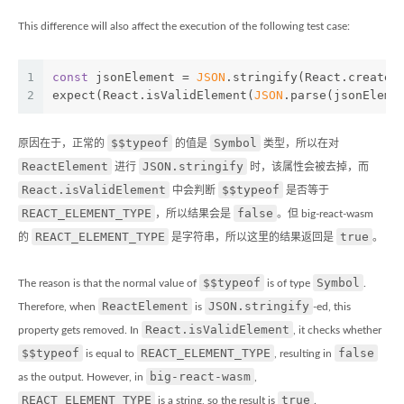
This difference will also affect the execution of the following test case:
1
const
 jsonElement = 
JSON
.stringify(React.createE
2
expect(React.isValidElement(
JSON
.parse(jsonEleme
$$typeof
Symbol
原因在于，正常的
的值是
类型，所以在对
ReactElement
JSON.stringify
进行
时，该属性会被去掉，而
React.isValidElement
$$typeof
中会判断
是否等于
REACT_ELEMENT_TYPE
false
，所以结果会是
。但 big-react-wasm
REACT_ELEMENT_TYPE
true
的
是字符串，所以这里的结果返回是
。
$$typeof
Symbol
The reason is that the normal value of
is of type
.
ReactElement
JSON.stringify
Therefore, when
is
-ed, this
React.isValidElement
property gets removed. In
, it checks whether
$$typeof
REACT_ELEMENT_TYPE
false
is equal to
, resulting in
big-react-wasm
as the output. However, in
,
REACT_ELEMENT_TYPE
true
is a string, so the result is
.