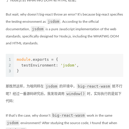
于 Node.js 的 WHATWG DOM 和 HTML 标准。
But wait, why doesn’t big-react throw an error? It’s because big-react specifies
jsdom
the testing environment as
. According to the official
jsdom
documentation,
is a pure JavaScript implementation of the web
standards, specifically designed for Node.js, including the WHATWG DOM
and HTML standards.
1
module
.exports = {
2
  testEnvironment: 
'jsdom'
,
3
}
jsdom
big-react-wasm
那既然这样，为啥同样在
的环境中，
就不行
window()
呢？经过一番源码研究后，我发现调用
时，实际执行的是如下
代码：
big-react-wasm
If that’s the case, why doesn’t
work in the same
jsdom
environment? After studying the source code, I found that when