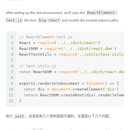
ReactElement-
After setting up the Jest environment, we’ll copy the
test.js
big-react
file from
and modify the module import paths:
1
// ReactElement-test.js
2
React = 
require
(
'../../dist/react'
)
3
ReactDOM = 
require
(
'../../dist/react-dom'
)
4
ReactTestUtils = 
require
(
'../utils/test-utils'
)
5
6
// test-utils.js
7
const
 ReactDOM = 
require
(
'../../dist/react-dom'
8
9
exports.renderIntoDocument = 
(
element
) =>
 {
10
const
 div = 
document
.createElement(
'div'
)
11
return
 ReactDOM.createRoot(div).render(elemen
12
}
jest
执行
，会发现有几个用例是跑不通的，主要是以下几个问题：