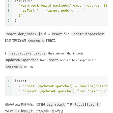
1
execSync(
2
`wasm-pack build packages/react --out-dir 
${cw
3
    isTest ? 
'--target nodejs'
 : 
''
4
  }
`
5
)
react-dom/index.js
react
updateDispatcher
中从
引入
commonjs
的语句需要改成
的格式：
react-dom/index.js
In
, the statement that imports
updateDispatcher
react
from
needs to be changed to the
commonjs
format:
1
isTest
2
  ? 
'const {updateDispatcher} = require("react")
3
  : 
'import {updateDispatcher} from "react";\n'
big-react
ReactElement-
搭建好 Jest 的环境后，我们把
中的
test.js
拷贝过来，并修改模块引入路径：