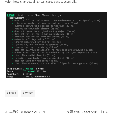
With these changes, all 17 test cases pass successfully.
# react
# wasm
从零实现 React v18，但
从零实现 React v18，但