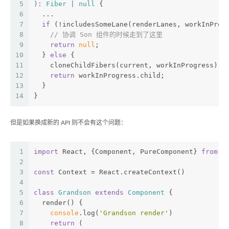
5
): 
Fiber
 | 
null
{
6
  ...
7
if
 (!includesSomeLane(renderLanes, workInProg
8
// 协调 Son 组件的时候走到了这里
9
return
null
;
10
  } 
else
 {
11
    cloneChildFibers(current, workInProgress);
12
return
 workInProgress.child;
13
  }
14
}
但是如果换成新的 API 则不会有这个问题：
1
import
 React, {Component, PureComponent} 
from
'
2
3
const
 Context = React.createContext()
4
5
class
Grandson
extends
Component
{
6
  render() {
7
console
.log(
'Grandson render'
)
8
return
 (