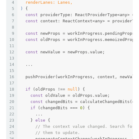
4
  renderLanes: Lanes,
5
) 
{
6
const
 providerType: ReactProviderType<any> = 
7
const
 context: ReactContext<any> = providerTy
8
9
const
 newProps = workInProgress.pendingProps;
10
const
 oldProps = workInProgress.memoizedProps
11
12
const
 newValue = newProps.value;
13
14
  ...
15
16
  pushProvider(workInProgress, context, newValu
17
18
if
 (oldProps !== 
null
) {
19
const
 oldValue = oldProps.value;
20
const
 changedBits = calculateChangedBits(co
21
if
 (changedBits === 
0
) {
22
      ...
23
    } 
else
 {
24
// The context value changed. Search for 
25
// them to update.
26
      propagateContextChange(workInProgress, co