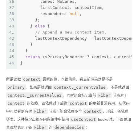
36
        lanes: NoLanes,
37
        firstContext: contextItem,
38
        responders: 
null
,
39
      };
40
    } 
else
 {
41
// Append a new context item.
42
      lastContextDependency = lastContextDepend
43
    }
44
  }
45
return
 isPrimaryRenderer ? context._currentVa
46
}
context
所谓读取
最新的值，也很简单，看当前渲染器是不是
primary
context._currentValue
，如果是就返回
，不是就返回
context._currentValue2
Fiber
。同时还会标记当前
节点对于
context
context
的依赖，该依赖对于后续
的更新非常有用。从代码
Fiber
context
中可以看到有时
节点可能会依赖多个
，形成一条依赖
useContext
链表，这种情况出现在函数组件中使用
hooks 时。下图更加
Fiber
dependencies
直观地表示了各
的
：