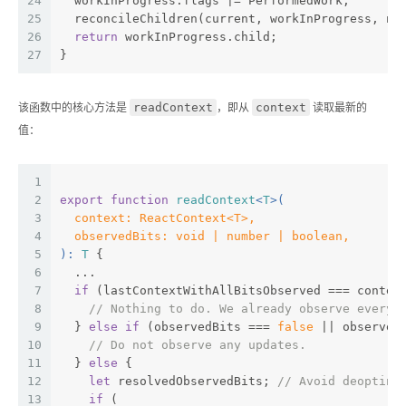
24
  workInProgress.flags |= PerformedWork;
25
  reconcileChildren(current, workInProgress, ne
26
return
 workInProgress.child;
27
}
readContext
context
该函数中的核心方法是
，即从
读取最新的
值：
1
2
export
function
readContext
<
T
>(
3
  context: ReactContext<T>,
4
  observedBits: void | number | boolean,
5
): 
T
{
6
  ...
7
if
 (lastContextWithAllBitsObserved === contex
8
// Nothing to do. We already observe everyt
9
  } 
else
if
 (observedBits === 
false
 || observed
10
// Do not observe any updates.
11
  } 
else
 {
12
let
 resolvedObservedBits; 
// Avoid deopting
13
if
 (