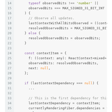
14
typeof
 observedBits !== 
'number'
 ||
15
      observedBits === MAX_SIGNED_31_BIT_INT
16
    ) {
17
// Observe all updates.
18
      lastContextWithAllBitsObserved = ((contex
19
      resolvedObservedBits = MAX_SIGNED_31_BIT_
20
    } 
else
 {
21
      resolvedObservedBits = observedBits;
22
    }
23
24
const
 contextItem = {
25
      f: ((context: any): ReactContext<mixed>),
26
      observedBits: resolvedObservedBits,
27
      next: 
null
,
28
    };
29
30
if
 (lastContextDependency === 
null
) {
31
      ...
32
33
// This is the first dependency for this 
34
      lastContextDependency = contextItem;
35
      currentlyRenderingFiber.dependencies = {