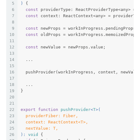
5
) 
{
6
const
 providerType: ReactProviderType<any> = 
7
const
 context: ReactContext<any> = providerTy
8
9
const
 newProps = workInProgress.pendingProps;
10
const
 oldProps = workInProgress.memoizedProps
11
12
const
 newValue = newProps.value;
13
14
  ...
15
16
  pushProvider(workInProgress, context, newValu
17
18
  ...
19
}
20
21
22
export
function
pushProvider
<
T
>(
23
  providerFiber: Fiber,
24
  context: ReactContext<T>,
25
  nextValue: T,
26
): 
void
{