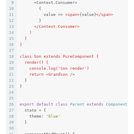
9
      <Context.Consumer>
10
        {
11
          value => 
<
span
>
{value}
</
span
>
12
        }
13
      <
/Context.Consumer>
14
    )
15
  }
16
}
17
18
class Son extends PureComponent {
19
  render() {
20
    console.log('Son render')
21
    return <Grandson /
>
22
  }
23
}
24
25
26
export
default
class
Parent
extends
Component
{
27
  state = {
28
    theme: 
'blue'
29
  }
30