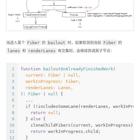
Fiber
bailout
Fiber
当进入某个
的
时，如果检测到当前
的
lanes
renderLanes
和
有交集时，会继续协调其子节点：
1
function
bailoutOnAlreadyFinishedWork
(
2
  current: Fiber | null,
3
  workInProgress: Fiber,
4
  renderLanes: Lanes,
5
): 
Fiber
 | 
null
{
6
  ...
7
if
 (!includesSomeLane(renderLanes, workInProg
8
return
null
;
9
  } 
else
 {
10
    cloneChildFibers(current, workInProgress);
11
return
 workInProgress.child;
12
  }