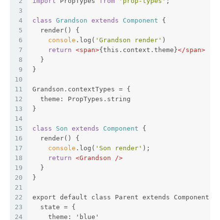
2
import
 PropTypes 
from
'prop-types'
;
3
4
class
Grandson
extends
Component
{
5
  render() {
6
console
.log(
'Grandson render'
)
7
return
<
span
>
{this.context.theme}
</
span
>
8
  }
9
}
10
11
Grandson.contextTypes = {
12
  theme: PropTypes.string
13
}
14
15
class
Son
extends
Component
{
16
  render() {
17
console
.log(
'Son render'
);
18
return
<
Grandson
 />
19
  }
20
}
21
22
export default class Parent extends Component {
23
  state = {
24
    theme: 'blue'