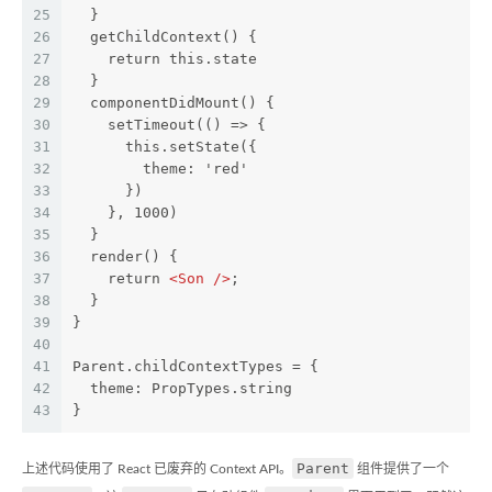
25
  }
26
  getChildContext() {
27
    return this.state
28
  }
29
  componentDidMount() {
30
    setTimeout(() => {
31
      this.setState({
32
        theme: 'red'
33
      })
34
    }, 1000)
35
  }
36
  render() {
37
    return 
<
Son
 />
;
38
  }
39
}
40
41
Parent.childContextTypes = {
42
  theme: PropTypes.string
43
}
Parent
上述代码使用了 React 已废弃的 Context API。
组件提供了一个