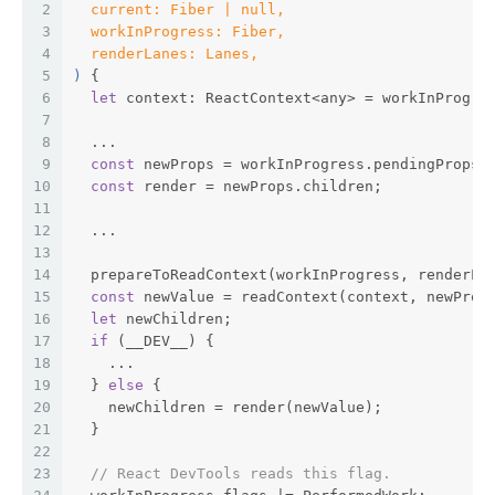
2
  current: Fiber | null,
3
  workInProgress: Fiber,
4
  renderLanes: Lanes,
5
) 
{
6
let
 context: ReactContext<any> = workInProgre
7
8
  ...
9
const
 newProps = workInProgress.pendingProps;
10
const
 render = newProps.children;
11
12
  ...
13
14
  prepareToReadContext(workInProgress, renderLa
15
const
 newValue = readContext(context, newProp
16
let
 newChildren;
17
if
 (__DEV__) {
18
    ...
19
  } 
else
 {
20
    newChildren = render(newValue);
21
  }
22
23
// React DevTools reads this flag.