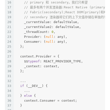
16
// primary 和 secondary。我们只希望
17
// 最多有两个并发渲染器:React Native (primary) 
18
// Fabric(secondary);React DOM(primary)和Re
19
// secondary 渲染器将它们的上下文值存储在单独的字
20
    _currentValue: defaultValue,
21
    _currentValue2: defaultValue,
22
    _threadCount: 
0
,
23
    Provider: (
null
: any),
24
    Consumer: (
null
: any),
25
  };
26
27
  context.Provider = {
28
    $$
typeof
: REACT_PROVIDER_TYPE,
29
    _context: context,
30
  };
31
32
  ...
33
if
 (__DEV__) {
34
    ...
35
  } 
else
 {
36
    context.Consumer = context;
37
  }