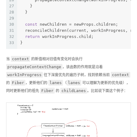
27
    }
28
  }
29
30
const
 newChildren = newProps.children;
31
  reconcileChildren(current, workInProgress, ne
32
return
 workInProgress.child;
33
}
context
当
的新值相对旧值有变化时会执行
propagateContextChange
，该函数的作用就是沿着
workInProgress
context
往下深度优先的遍历子树，找到依赖当前
Fiber
lanes
lanes
的
，更新他们的
（
可以理解为更新的优先级），
Fiber
childLanes
同时更新他们的祖先
的
。比如说下面这个例子：