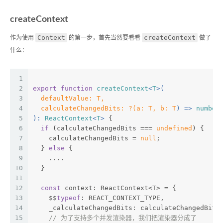
createContext
Context
createContext
作为使用
的第一步，首先当然要看看
做了
什么：
1
2
export
function
createContext
<
T
>(
3
  defaultValue: T,
4
  calculateChangedBits: ?(a: T, b: T
) => 
number
5
): 
ReactContext
<
T
> 
{
6
if
 (calculateChangedBits === 
undefined
) {
7
    calculateChangedBits = 
null
;
8
  } 
else
 {
9
    ....
10
  }
11
12
const
 context: ReactContext<T> = {
13
    $$
typeof
: REACT_CONTEXT_TYPE,
14
    _calculateChangedBits: calculateChangedBits
15
// 为了支持多个并发渲染器，我们把渲染器分成了