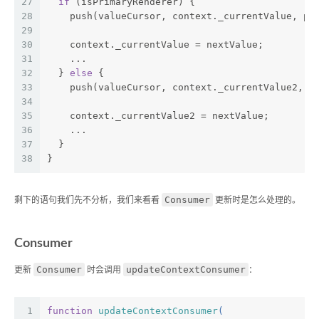
27
if
 (isPrimaryRenderer) {
28
    push(valueCursor, context._currentValue, pr
29
30
    context._currentValue = nextValue;
31
    ...
32
  } 
else
 {
33
    push(valueCursor, context._currentValue2, p
34
35
    context._currentValue2 = nextValue;
36
    ...
37
  }
38
}
Consumer
剩下的语句我们先不分析，我们来看看
更新时是怎么处理的。
Consumer
Consumer
updateContextConsumer
更新
时会调用
：
1
function
updateContextConsumer
(