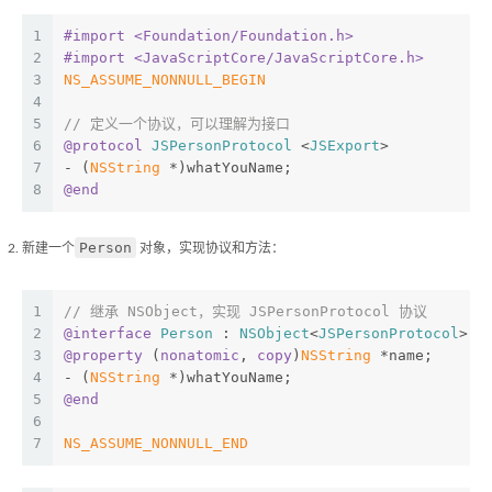
1
#import 
<Foundation/Foundation.h>
2
#import 
<JavaScriptCore/JavaScriptCore.h>
3
NS_ASSUME_NONNULL_BEGIN
4
5
// 定义一个协议，可以理解为接口
6
@protocol
JSPersonProtocol
 <
JSExport
>
7
- (
NSString
 *)whatYouName;
8
@end
Person
新建一个
对象，实现协议和方法：
1
// 继承 NSObject，实现 JSPersonProtocol 协议
2
@interface
Person
 : 
NSObject
<
JSPersonProtocol
>
3
@property
 (
nonatomic
, 
copy
)
NSString
 *name;
4
- (
NSString
 *)whatYouName;
5
@end
6
7
NS_ASSUME_NONNULL_END