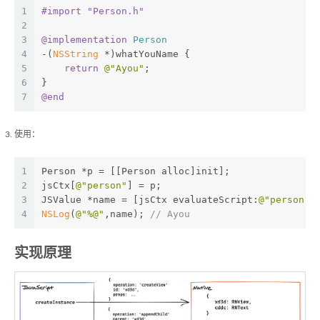
1
#import 
"Person.h"
2
3
@implementation
Person
4
-(
NSString
 *)whatYouName {
5
return
@"Ayou"
;
6
}
7
@end
使用：
1
Person *p = [[Person alloc]init];
2
jsCtx[
@"person"
] = p;
3
JSValue *name = [jsCtx evaluateScript:
@"person.w
4
NSLog
(
@"%@"
,name); 
// Ayou
实现原理