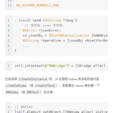
10
11
NS_ASSUME_NONNULL_END
1
- (
void
) send:(
NSString
 *)msg {
2
// 序列化 json 字符串
3
NSError
 *jsonError;
4
id
 jsonObj = [
NSJSONSerialization
 JSONObject
5
NSString
 *operation = [jsonObj objectForKey:
6
    ...
7
}
1
self
.jsContext[
@"RNBridge"
] = [[Bridge alloc] in
createInstance
比如调用
时，JS 会通知 Native 侧当前的操作是
createView
createText
（或
），即需要在 Native 侧创建一个
RNView
RNText
（或
） 的对象：
1
// RNView
2
[
self
.eleDict setObject:[[RNView alloc] init:pro