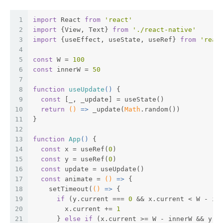
1
import
 React 
from
'react'
2
import
 {View, Text} 
from
'./react-native'
3
import
 {useEffect, useState, useRef} 
from
'reac
4
5
const
 W = 
100
6
const
 innerW = 
50
7
8
function
useUpdate
(
) 
{
9
const
 [_, _update] = useState()
10
return
()
 =>
 _update(
Math
.random())
11
}
12
13
function
App
(
) 
{
14
const
 x = useRef(
0
)
15
const
 y = useRef(
0
)
16
const
 update = useUpdate()
17
const
 animate = 
()
 =>
 {
18
    setTimeout(
()
 =>
 {
19
if
 (y.current === 
0
 && x.current < W - in
20
        x.current += 
1
21
      } 
else
if
 (x.current >= W - innerW && y.c