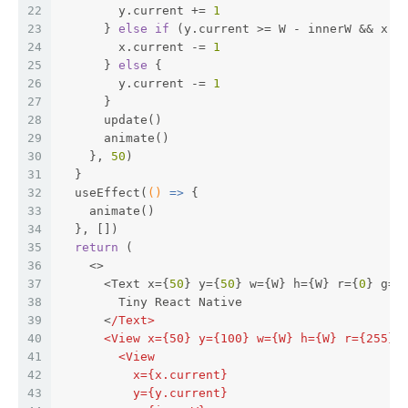
22
        y.current += 
1
23
      } 
else
if
 (y.current >= W - innerW && x.c
24
        x.current -= 
1
25
      } 
else
 {
26
        y.current -= 
1
27
      }
28
      update()
29
      animate()
30
    }, 
50
)
31
  }
32
  useEffect(
()
 =>
 {
33
    animate()
34
  }, [])
35
return
 (
36
    <>
37
      <Text x={
50
} y={
50
} w={W} h={W} r={
0
} g={
38
        Tiny React Native
39
      <
/Text>
40
      <View x={50} y={100} w={W} h={W} r={255} 
41
        <View
42
          x={x.current}
43
          y={y.current}