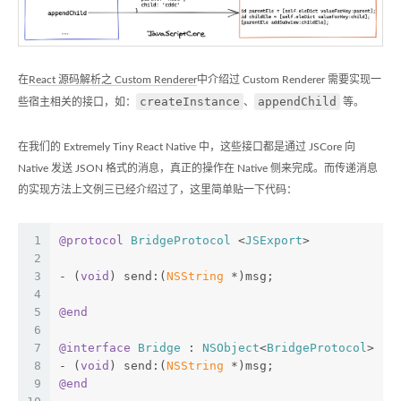
在
React 源码解析之 Custom Renderer
中介绍过 Custom Renderer 需要实现一
createInstance
appendChild
些宿主相关的接口，如：
、
等。
在我们的 Extremely Tiny React Native 中，这些接口都是通过 JSCore 向
Native 发送 JSON 格式的消息，真正的操作在 Native 侧来完成。而传递消息
的实现方法上文例三已经介绍过了，这里简单贴一下代码：
1
@protocol
BridgeProtocol
 <
JSExport
>
2
3
- (
void
) send:(
NSString
 *)msg;
4
5
@end
6
7
@interface
Bridge
 : 
NSObject
<
BridgeProtocol
>
8
- (
void
) send:(
NSString
 *)msg;
9
@end