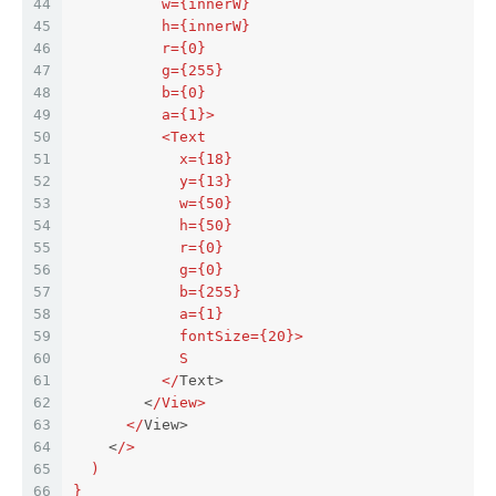
44
          w={innerW}
45
          h={innerW}
46
          r={0}
47
          g={255}
48
          b={0}
49
          a={1}>
50
          <Text
51
            x={18}
52
            y={13}
53
            w={50}
54
            h={50}
55
            r={0}
56
            g={0}
57
            b={255}
58
            a={1}
59
            fontSize={20}>
60
            S
61
          </
Text>
62
        <
/View>
63
      </
View>
64
    <
/>
65
  )
66
}