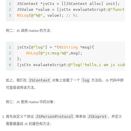
1
JSContext *jsCtx = [[JSContext alloc] init];
2
JSValue *value = [jsCtx evaluateScript:
@"functio
3
NSLog
(
@"%@"
, value); 
// hi
例二：JS 调用 Native 的方法：
1
jsCtx[
@"log"
] = ^(
NSString
 *msg){
2
NSLog
(
@"js:msg:%@"
,msg);
3
};
4
[jsCtx evaluateScript:
@"log('hello,i am js side'
JSContext
log
如上，我们在
对象上挂载了一个
方法后，JS 代码中即
可直接调用该方法。
例三：JS 使用 Native 中的对象：
JSPersonProtocol
JSExprot
首先自定义个协议
继承自
，并定义
需要暴露给 JS 的属性和方法：