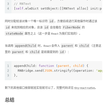
3
// RNText
4
[
self
.eleDict setObject:[[RNText alloc] init:pro
id
同时分配给该对象一个唯一标识符
，方便后续进行其他操作时通过该
id
id
FiberNode
来找到相应的对象，且该
会挂载在
的
stateNode
属性之上（这一步是 React 为我们实现的）。
appendChild
parent
child
当调用
时，React 会传入
和
（注意这
parent
child
id
里的
和
是前面提到的
）：
1
appendChild: 
function
 (
parent, child
) 
{
2
  RNBridge.send(
JSON
.stringify({
operation
: 
'appe
3
},
剩下的其他接口按部就班实现就可以了，完整代码详见
tiny-react-native
。
总结