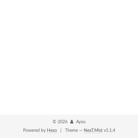
©
2026
Ayou
Powered by
Hexo
|
Theme —
NexT.Mist
v5.1.4