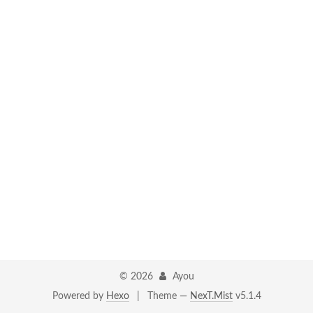
©
2026
Ayou
Powered by
Hexo
|
Theme —
NexT.Mist
v5.1.4