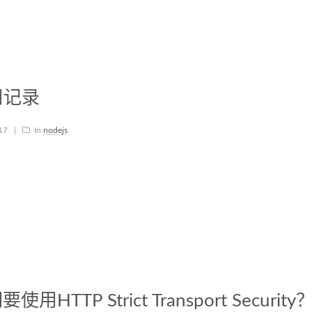
使用记录
-17
|
In
nodejs
HTTP Strict Transport Securi