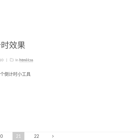
倒计时效果
-10
|
In
html/css
的一个倒计时小工具
20
21
22