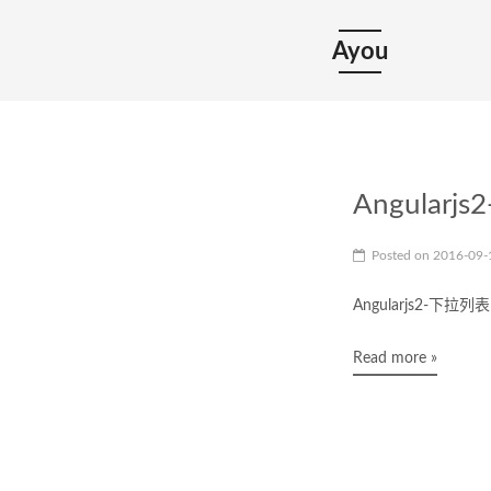
Ayou
Angula
Posted on
2016-09
Angularjs2-下
Read more »