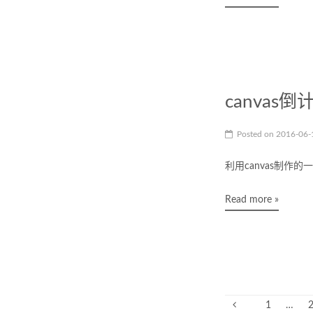
canvas
Posted on
2016-06
利用canvas制作
Read more »
1
…